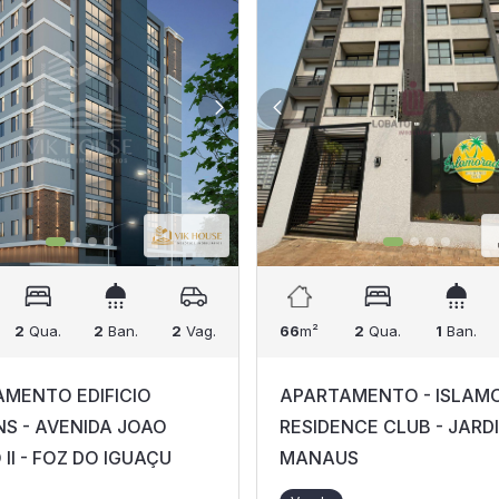
2
Qua.
2
Ban.
2
Vag.
66
m²
2
Qua.
1
Ban.
MENTO EDIFICIO
APARTAMENTO - ISLAM
NS - AVENIDA JOAO
RESIDENCE CLUB - JARD
II - FOZ DO IGUAÇU
MANAUS