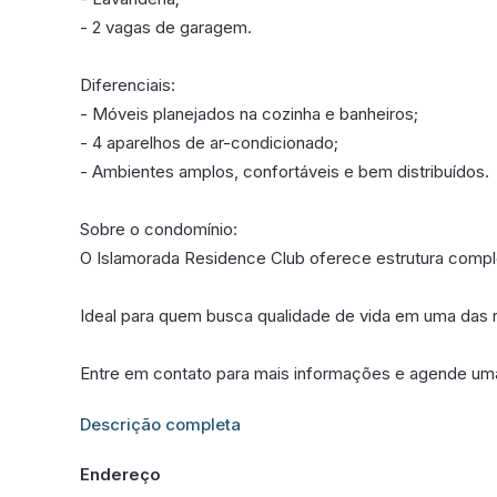
- 2 vagas de garagem.
Diferenciais:
- Móveis planejados na cozinha e banheiros;
- 4 aparelhos de ar-condicionado;
- Ambientes amplos, confortáveis e bem distribuídos.
Sobre o condomínio:
O Islamorada Residence Club oferece estrutura comple
Ideal para quem busca qualidade de vida em uma das r
Entre em contato para mais informações e agende uma v
Informações adicionais sobre este imóvel estarão dis
Descrição completa
Endereço