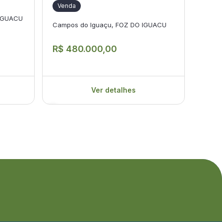
Venda
Ven
IGUACU
Campos do Iguaçu, FOZ DO IGUACU
CAMP
R$ 480.000,00
R$ 7
Ver detalhes