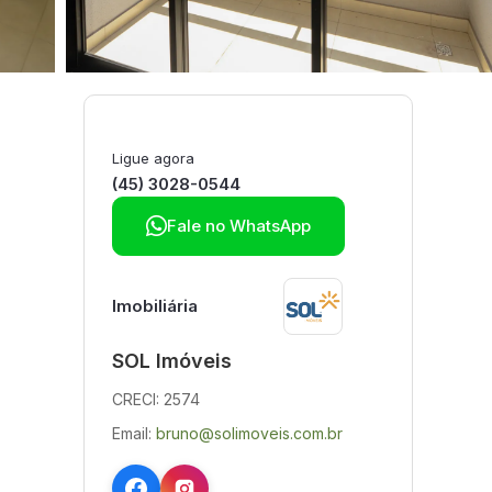
Ligue agora
(45) 3028-0544

Fale no WhatsApp
Imobiliária
SOL Imóveis
CRECI: 2574
Email:
bruno@solimoveis.com.br