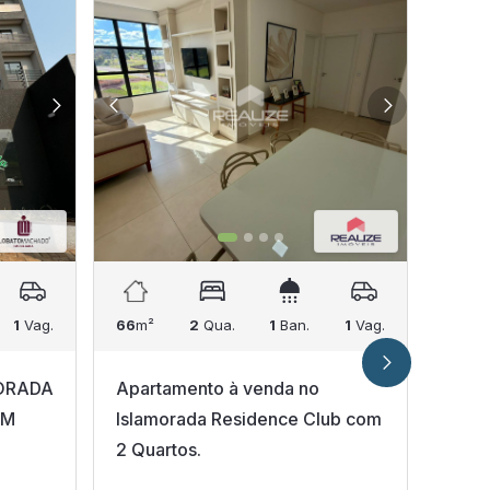
1
Vag.
66
m²
2
Qua.
1
Ban.
1
Vag.
65
m²
ORADA
Apartamento à venda no
APA
IM
Islamorada Residence Club com
EDIF
2 Quartos.
CLA