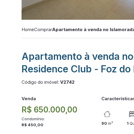
Home
Comprar
Apartamento à venda no Islamorada
Apartamento à venda no
Residence Club - Foz do
Código do imóvel:
V2742
Venda
Característica
R$ 650.000,00
Condomínio:
90
m²
1
Qu
R$ 450,00