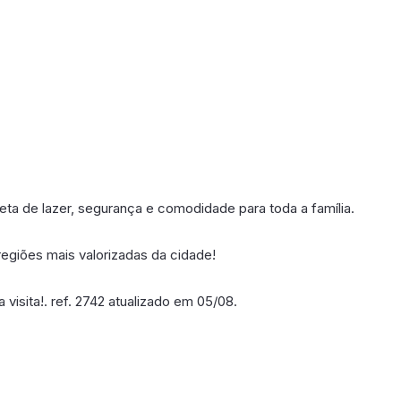
ta de lazer, segurança e comodidade para toda a família.
egiões mais valorizadas da cidade!
isita!. ref. 2742 atualizado em 05/08.
poníveis em breve.