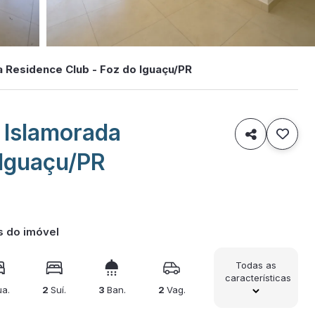
 Residence Club - Foz do Iguaçu/PR
 Islamorada

 Iguaçu/PR
s do imóvel
Todas as
características
a.
2
Suí.
3
Ban.
2
Vag.