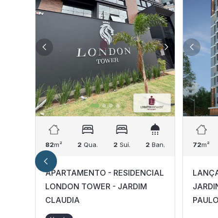
82
m²
2
Qua.
2
Suí.
2
Ban.
72
m²
APARTAMENTO - RESIDENCIAL
LANÇA
LONDON TOWER - JARDIM
JARDI
CLAUDIA
PAULO 