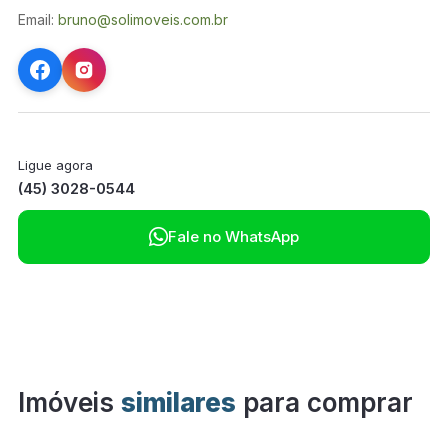
Email:
bruno@solimoveis.com.br
Ligue agora
(45) 3028-0544

Fale no WhatsApp
Imóveis
similares
para comprar