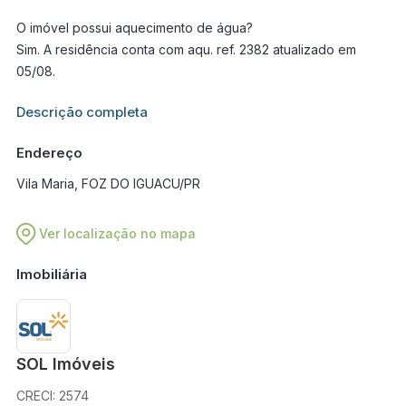
O imóvel possui aquecimento de água?
Sim. A residência conta com aqu. ref. 2382 atualizado em
05/08.
Informações adicionais sobre este imóvel estarão disponíveis
Descrição completa
em breve.
Endereço
Vila Maria, FOZ DO IGUACU/PR
Ver localização no mapa
Imobiliária
SOL Imóveis
CRECI: 2574