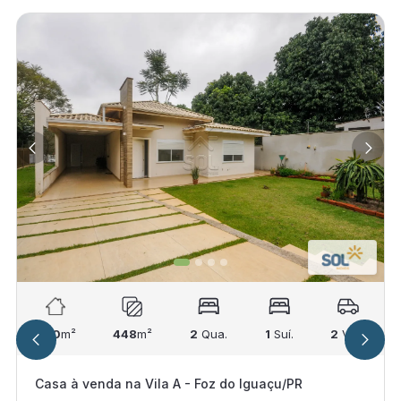
200
m²
448
m²
2
Qua.
1
Suí.
2
Vag.
Casa à venda na Vila A - Foz do Iguaçu/PR