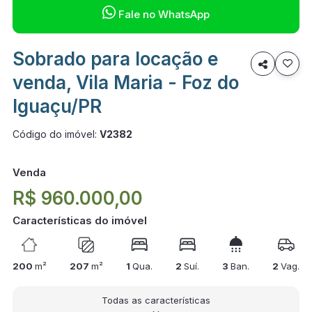

Fale no WhatsApp
Sobrado para locação e

venda, Vila Maria - Foz do
Iguaçu/PR
Código do imóvel:
V2382
Venda
R$ 960.000,00
Características do imóvel
200
m²
207
m²
1
Qua.
2
Suí.
3
Ban.
2
Vag.
Todas as características