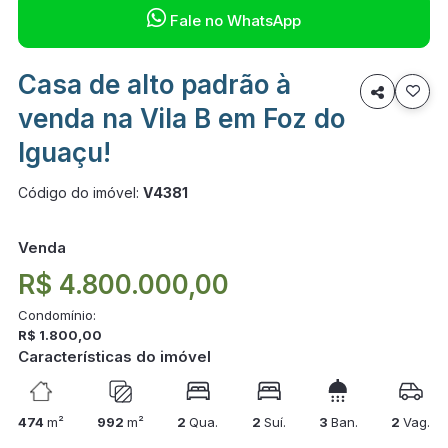

Fale no WhatsApp
Casa de alto padrão à

venda na Vila B em Foz do
Iguaçu!
Código do imóvel:
V4381
Venda
R$ 4.800.000,00
Condomínio:
R$ 1.800,00
Características do imóvel
474
m²
992
m²
2
Qua.
2
Suí.
3
Ban.
2
Vag.