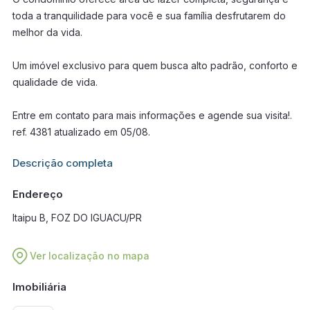
toda a tranquilidade para você e sua família desfrutarem do
melhor da vida.
Um imóvel exclusivo para quem busca alto padrão, conforto e
qualidade de vida.
Entre em contato para mais informações e agende sua visita!.
ref. 4381 atualizado em 05/08.
Informações adicionais sobre este imóvel estarão disponíveis
Descrição completa
em breve.
Endereço
Itaipu B, FOZ DO IGUACU/PR
Ver localização no mapa
Imobiliária