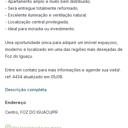
- Apartamento amplo e muito bem distribuído;
- Será entregue totalmente reformado;
- Excelente iluminação e ventilação natural;
- Localização central privilegiada;
- Ideal para moradia ou investimento.
Uma oportunidade única para adquirir um imóvel espaçoso,
moderno e localizado em uma das regiões mais desejadas de
Foz do Iguaçu.
Entre em contato para mais informações e agende sua visita!.
ref. 4434 atualizado em 05/08.
Informações adicionais sobre este imóvel estarão disponíveis
Descrição completa
em breve.
Endereço
Centro, FOZ DO IGUACU/PR
Ver localização no mapa