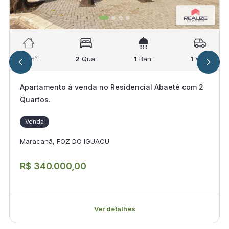
67
m²
2
Qua.
1
Ban.
1
Vag.
Apartamento à venda no Residencial Abaeté com 2
Quartos.
Venda
Maracanã, FOZ DO IGUACU
R$ 340.000,00
Ver detalhes