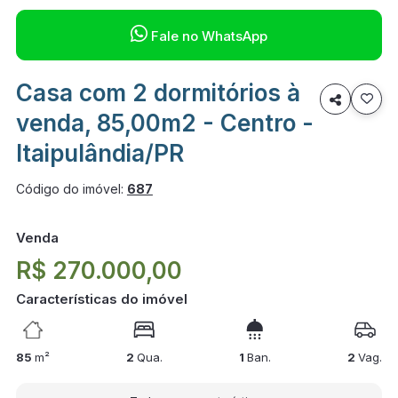

Fale no WhatsApp
Casa com 2 dormitórios à

venda, 85,00m2 - Centro -
Itaipulândia/PR
Código do imóvel:
687
Venda
R$ 270.000,00
Características do imóvel
85
m²
2
Qua.
1
Ban.
2
Vag.