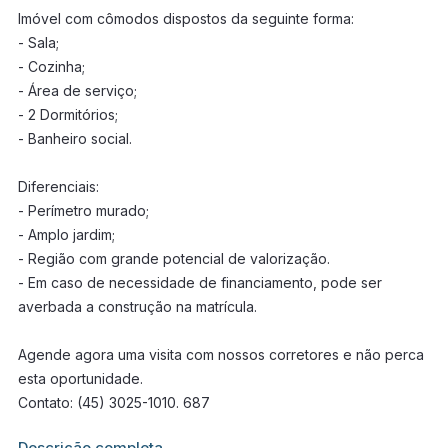
Imóvel com cômodos dispostos da seguinte forma:
- Sala;
- Cozinha;
- Área de serviço;
- 2 Dormitórios;
- Banheiro social.
Diferenciais:
- Perímetro murado;
- Amplo jardim;
- Região com grande potencial de valorização.
- Em caso de necessidade de financiamento, pode ser
averbada a construção na matrícula.
Agende agora uma visita com nossos corretores e não perca
esta oportunidade.
Contato: (45) 3025-1010. 687
Informações adicionais sobre este imóvel estarão disponíveis
Descrição completa