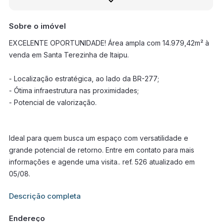
Sobre o imóvel
EXCELENTE OPORTUNIDADE! Área ampla com 14.979,42m² à
venda em Santa Terezinha de Itaipu.
- Localização estratégica, ao lado da BR-277;
- Ótima infraestrutura nas proximidades;
- Potencial de valorização.
Ideal para quem busca um espaço com versatilidade e
grande potencial de retorno. Entre em contato para mais
informações e agende uma visita.. ref. 526 atualizado em
05/08.
Informações adicionais sobre este imóvel estarão disponíveis
Descrição completa
em breve.
Endereço