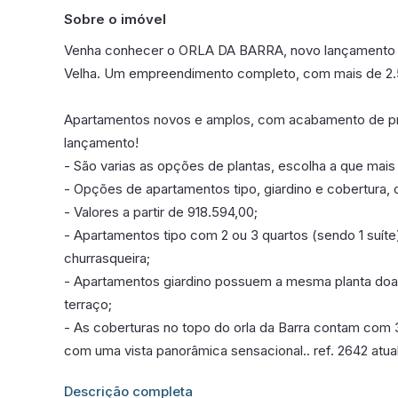
Sobre o imóvel
Venha conhecer o ORLA DA BARRA, novo lançamento bei
Velha. Um empreendimento completo, com mais de 2.5
Apartamentos novos e amplos, com acabamento de pri
lançamento!
- São varias as opções de plantas, escolha a que mai
- Opções de apartamentos tipo, giardino e cobertura, 
- Valores a partir de 918.594,00;
- Apartamentos tipo com 2 ou 3 quartos (sendo 1 suíte)
churrasqueira;
- Apartamentos giardino possuem a mesma planta doa 
terraço;
- As coberturas no topo do orla da Barra contam com 
com uma vista panorâmica sensacional.. ref. 2642 atu
Informações adicionais sobre este imóvel estarão dis
Descrição completa