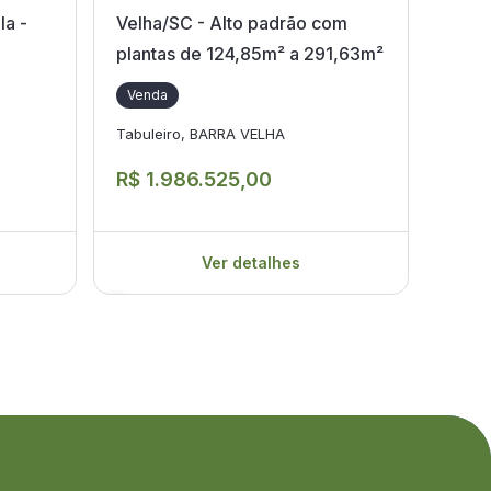
la -
Velha/SC - Alto padrão com
Velh
plantas de 124,85m² a 291,63m²
Ven
Venda
Centr
Tabuleiro, BARRA VELHA
R$ 
R$ 1.986.525,00
Ver detalhes