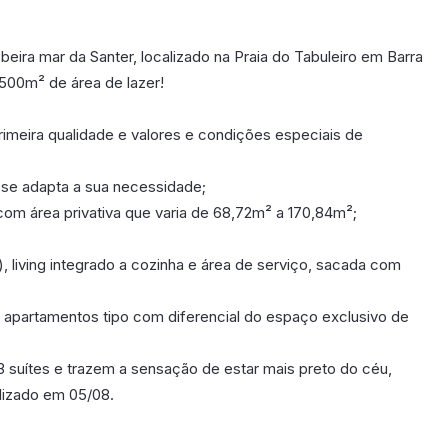
ra mar da Santer, localizado na Praia do Tabuleiro em Barra
00m² de área de lazer!
meira qualidade e valores e condições especiais de
s se adapta a sua necessidade;
com área privativa que varia de 68,72m² a 170,84m²;
, living integrado a cozinha e área de serviço, sacada com
apartamentos tipo com diferencial do espaço exclusivo de
3 suítes e trazem a sensação de estar mais preto do céu,
alizado em 05/08.
poníveis em breve.