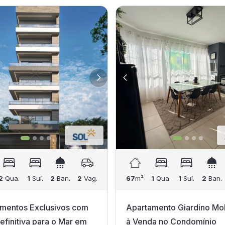
2
Qua.
1
Suí.
2
Ban.
2
Vag.
67
m²
1
Qua.
1
Suí.
2
Ban.
mentos Exclusivos com
Apartamento Giardino Mob
Definitiva para o Mar em
à Venda no Condomínio