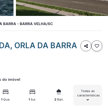
A BARRA - BARRA VELHA/SC
DA, ORLA DA BARRA

s do imóvel
Todas as
características
1
Qua.
1
Suí.
2
Ban.