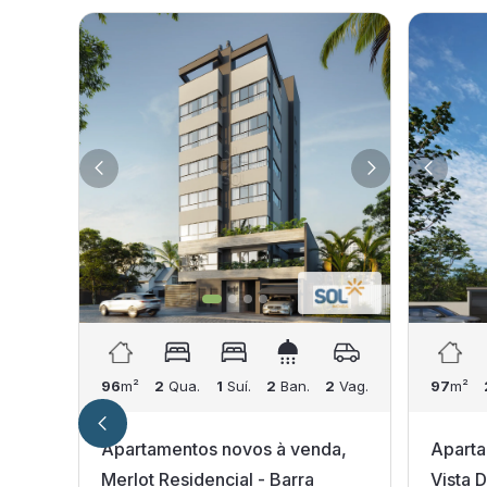
96
m²
2
Qua.
1
Suí.
2
Ban.
2
Vag.
97
m²
Apartamentos novos à venda,
Aparta
Merlot Residencial - Barra
Vista 