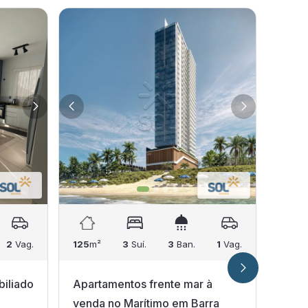
2
Vag.
125
m²
3
Suí.
3
Ban.
1
Vag.
66
m²
iliado
Apartamentos frente mar à
Apar
venda no Marítimo em Barra
Resi