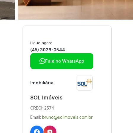
Ligue agora
(45) 3028-0544

Fale no WhatsApp
Imobiliária
SOL Imóveis
CRECI: 2574
Email:
bruno@solimoveis.com.br