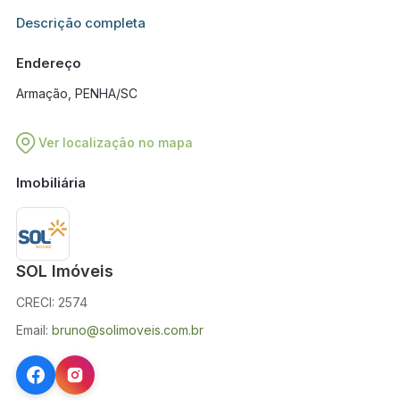
Informações adicionais sobre este imóvel estarão disponíveis
Descrição completa
em breve.
Endereço
Armação, PENHA/SC
Ver localização no mapa
Imobiliária
SOL Imóveis
CRECI: 2574
Email:
bruno@solimoveis.com.br