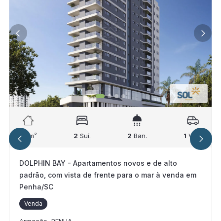
80
m²
2
Suí.
2
Ban.
1
Vag.
DOLPHIN BAY - Apartamentos novos e de alto
padrão, com vista de frente para o mar à venda em
Penha/SC
Venda
Armação, PENHA