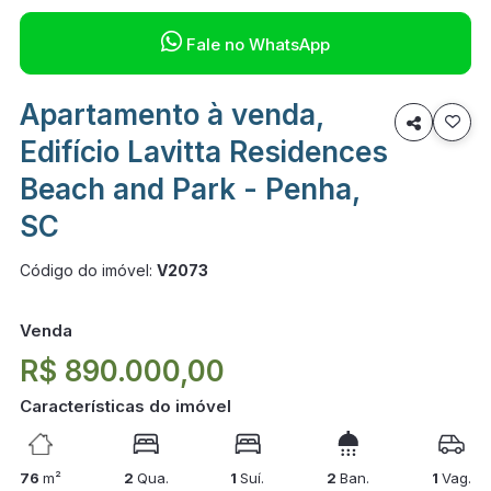

Fale no WhatsApp
Apartamento à venda,

Edifício Lavitta Residences
Beach and Park - Penha,
SC
Código do imóvel:
V2073
Venda
R$ 890.000,00
Características do imóvel
76
m²
2
Qua.
1
Suí.
2
Ban.
1
Vag.