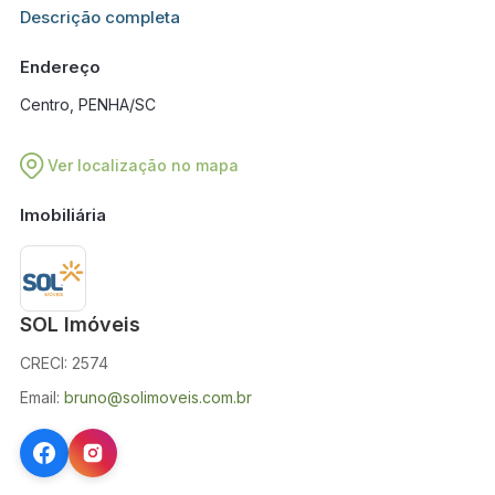
Informações adicionais sobre este imóvel estarão disponíveis
Descrição completa
em breve.
Endereço
Centro, PENHA/SC
Ver localização no mapa
Imobiliária
SOL Imóveis
CRECI: 2574
Email:
bruno@solimoveis.com.br