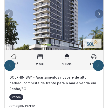
80
m²
2
Suí.
2
Ban.
1
Vag.
DOLPHIN BAY - Apartamentos novos e de alto
padrão, com vista de frente para o mar à venda em
Penha/SC
Venda
Armação, PENHA