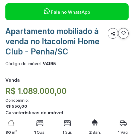

Fale no WhatsApp
Apartamento mobiliado à

venda no Itacolomi Home
Club - Penha/SC
Código do imóvel:
V4195
Venda
R$ 1.089.000,00
Condomínio:
R$ 550,00
Características do imóvel
80
m²
1
Qua.
1
Suí.
2
Ban.
1
Vag.