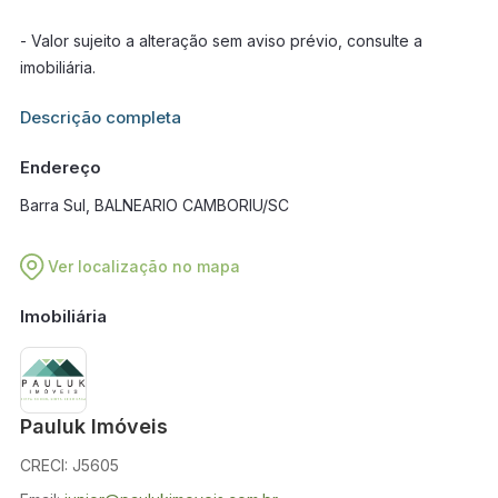
- Valor sujeito a alteração sem aviso prévio, consulte a
imobiliária.
Informações adicionais sobre este imóvel estarão disponíveis
Descrição completa
em breve.
Endereço
Barra Sul, BALNEARIO CAMBORIU/SC
Ver localização no mapa
Imobiliária
Pauluk Imóveis
CRECI: J5605