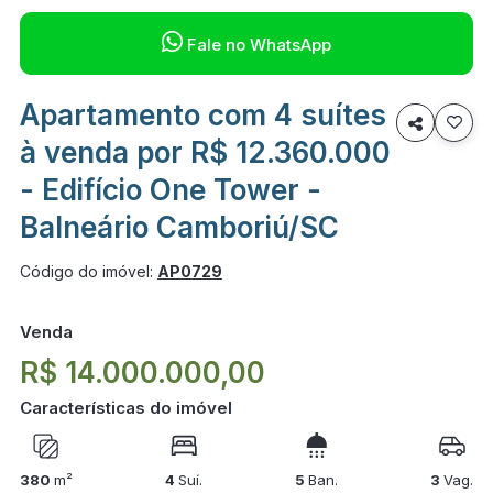

Fale no WhatsApp
Apartamento com 4 suítes

à venda por R$ 12.360.000
- Edifício One Tower -
Balneário Camboriú/SC
Código do imóvel:
AP0729
Venda
R$ 14.000.000,00
Características do imóvel
380
m²
4
Suí.
5
Ban.
3
Vag.