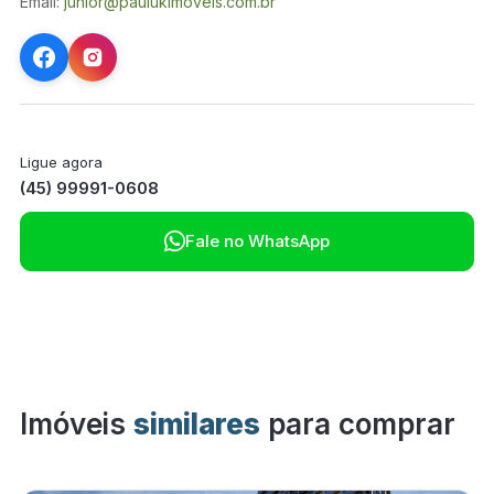
Email:
junior@paulukimoveis.com.br
Ligue agora
(45) 99991-0608

Fale no WhatsApp
Imóveis
similares
para comprar