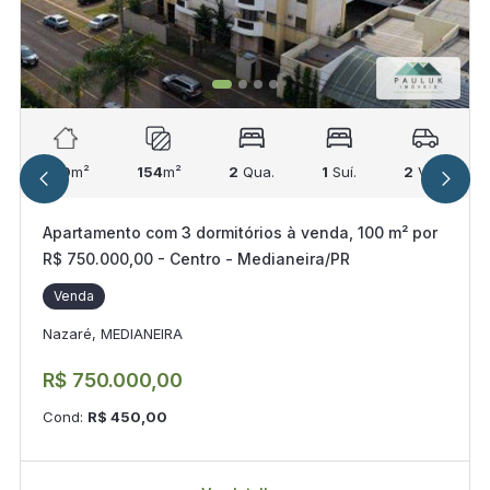
100
m²
154
m²
2
Qua.
1
Suí.
2
Vag.
Apartamento com 3 dormitórios à venda, 100 m² por
R$ 750.000,00 - Centro - Medianeira/PR
Venda
Nazaré, MEDIANEIRA
R$ 750.000,00
Cond:
R$ 450,00