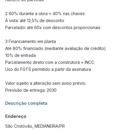
2 60% durante a obra + 40% nas chaves
À vista: até 12,5% de desconto
Parcelado: até 60x com descontos proporcionais
3 Financiamento em planta
Até 80% financiado (mediante avaliação de crédito)
10% de entrada
Parcelamento direto com a construtora + INCC
Uso do FGTS permitido a partir da assinatura
Valor sujeito a alteração sem aviso prévio.
Previsão de entrega: 2030
Informações adicionais sobre este imóvel estarão disponíveis
Descrição completa
em breve.
Endereço
São Cristóvão, MEDIANEIRA/PR