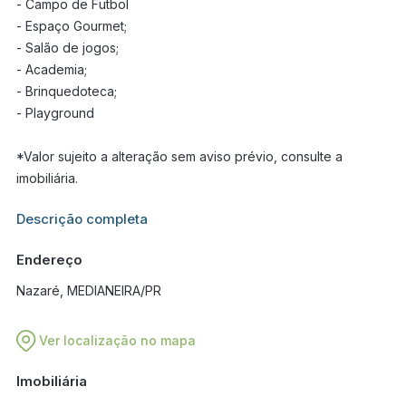
- Campo de Futbol
- Espaço Gourmet;
- Salão de jogos;
- Academia;
- Brinquedoteca;
- Playground
*Valor sujeito a alteração sem aviso prévio, consulte a
imobiliária.
Informações adicionais sobre este imóvel estarão disponíveis
Descrição completa
em breve.
Endereço
Nazaré, MEDIANEIRA/PR
Ver localização no mapa
Imobiliária