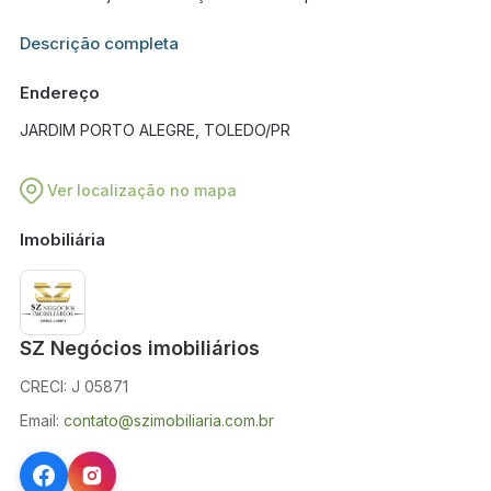
Informações adicionais sobre este imóvel estarão disponíveis
Descrição completa
em breve.
Endereço
JARDIM PORTO ALEGRE, TOLEDO/PR
Ver localização no mapa
Imobiliária
SZ Negócios imobiliários
CRECI: J 05871
Email:
contato@szimobiliaria.com.br