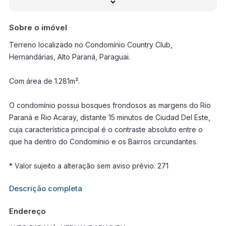
Sobre o imóvel
Terreno localizado no Condomínio Country Club,
Hernandárias, Alto Paraná, Paraguai.
Com área de 1.281m².
O condomínio possui bosques frondosos as margens do Rio
Paraná e Rio Acaray, distante 15 minutos de Ciudad Del Este,
cuja característica principal é o contraste absoluto entre o
que ha dentro do Condomínio e os Bairros circundantes.
* Valor sujeito a alteração sem aviso prévio. 271
Informações adicionais sobre este imóvel estarão disponíveis
Descrição completa
em breve.
Endereço