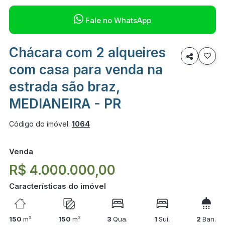

Fale no WhatsApp
Chácara com 2 alqueires

com casa para venda na
estrada são braz,
MEDIANEIRA - PR
Código do imóvel:
1064
Venda
R$ 4.000.000,00
Características do imóvel
150
m²
150
m²
3
Qua.
1
Suí.
2
Ban.