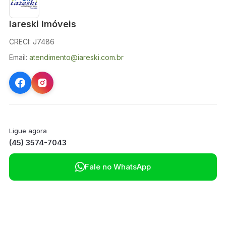
Iareski Imóveis
CRECI: J7486
Email:
atendimento@iareski.com.br
Ligue agora
(45) 3574-7043

Fale no WhatsApp