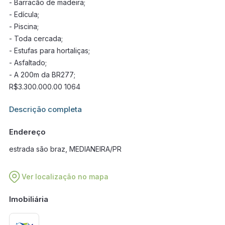
- Barracão de madeira;
- Edícula;
- Piscina;
- Toda cercada;
- Estufas para hortaliças;
- Asfaltado;
- A 200m da BR277;
R$3.300.000.00 1064
Informações adicionais sobre este imóvel estarão disponíveis
Descrição completa
em breve.
Endereço
estrada são braz, MEDIANEIRA/PR
Ver localização no mapa
Imobiliária