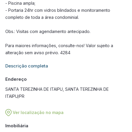
- Piscina ampla;
- Portaria 24hr com vidros blindados e monitoramento
completo de toda a área condominial.
Obs.: Visitas com agendamento antecipado.
Para maiores informações, consulte-nos! Valor sujeito a
alteração sem aviso prévio. 4284
Informações adicionais sobre este imóvel estarão disponíveis
Descrição completa
em breve.
Endereço
SANTA TEREZINHA DE ITAIPU, SANTA TEREZINHA DE
ITAIPU/PR
Ver localização no mapa
Imobiliária