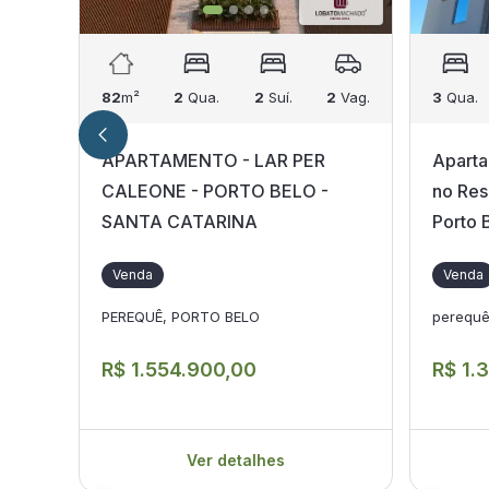
82
m²
2
Qua.
2
Suí.
2
Vag.
3
Qua.
APARTAMENTO - LAR PER
Aparta
CALEONE - PORTO BELO -
no Res
SANTA CATARINA
Porto 
Venda
Venda
PEREQUÊ, PORTO BELO
perequ
R$ 1.554.900,00
R$ 1.
Ver detalhes