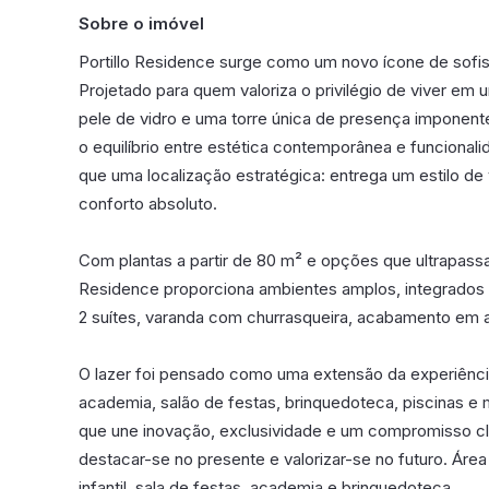
Sobre o imóvel
Portillo Residence surge como um novo ícone de sofis
Projetado para quem valoriza o privilégio de viver e
pele de vidro e uma torre única de presença imponent
o equilíbrio entre estética contemporânea e funciona
que uma localização estratégica: entrega um estilo de 
conforto absoluto.
Com plantas a partir de 80 m² e opções que ultrapass
Residence proporciona ambientes amplos, integrado
2 suítes, varanda com churrasqueira, acabamento em alto
O lazer foi pensado como uma extensão da experiênci
academia, salão de festas, brinquedoteca, piscinas e 
que une inovação, exclusividade e um compromisso cl
destacar-se no presente e valorizar-se no futuro. Ár
infantil, sala de festas, academia e brinquedoteca.