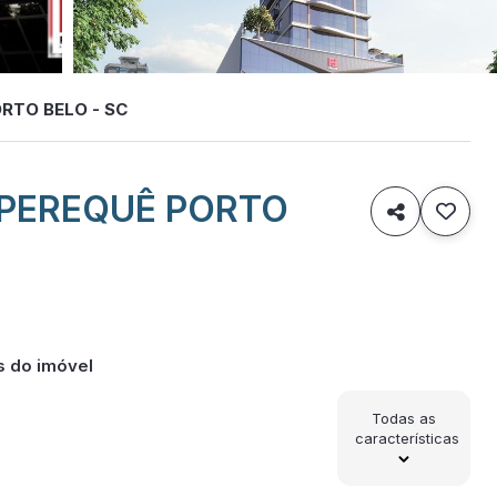
ORTO BELO - SC
 PEREQUÊ PORTO

s do imóvel
Todas as
características