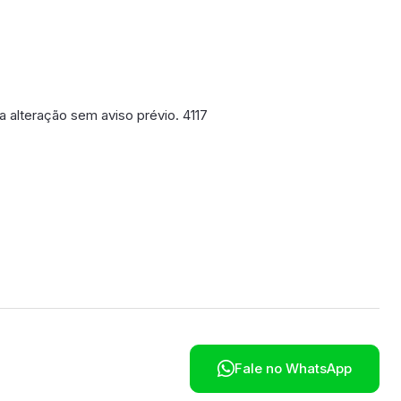
a alteração sem aviso prévio. 4117
poníveis em breve.

Fale no WhatsApp