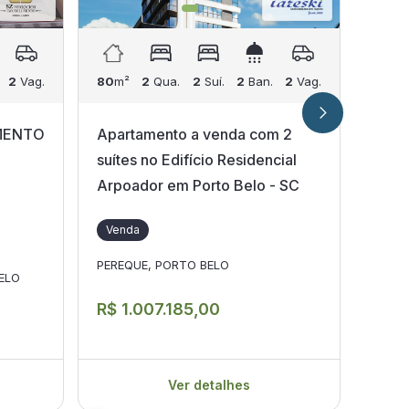
2
Vag.
80
m²
2
Qua.
2
Suí.
2
Ban.
2
Vag.
80
m²
MENTO
Apartamento a venda com 2
Apar
suítes no Edifício Residencial
Copa
Arpoador em Porto Belo - SC
Porto
Venda
Ven
PEREQUE, PORTO BELO
PEREQ
ELO
R$ 1.007.185,00
R$ 1
Ver detalhes