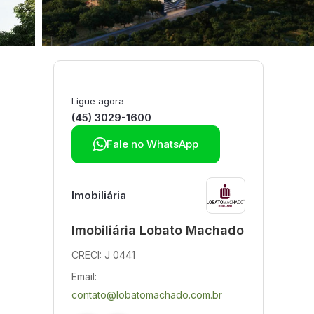
Ligue agora
(45) 3029-1600

Fale no WhatsApp
Imobiliária
Imobiliária Lobato Machado
CRECI: J 0441
Email:
contato@lobatomachado.com.br