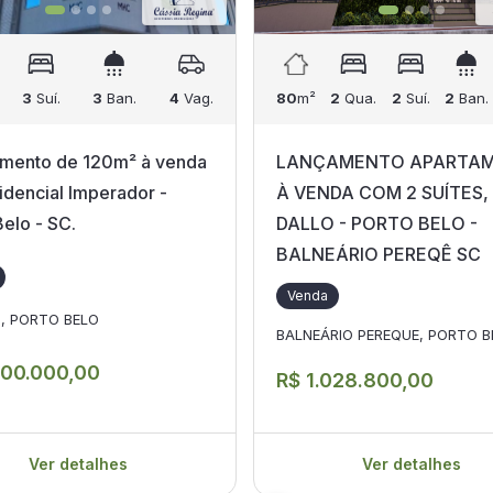
3
Suí.
3
Ban.
4
Vag.
80
m²
2
Qua.
2
Suí.
2
Ban.
mento de 120m² à venda
LANÇAMENTO APARTA
idencial Imperador -
À VENDA COM 2 SUÍTES,
Belo - SC.
DALLO - PORTO BELO -
BALNEÁRIO PEREQÊ SC
Venda
ê, PORTO BELO
BALNEÁRIO PEREQUE, PORTO B
300.000,00
R$ 1.028.800,00
Ver detalhes
Ver detalhes