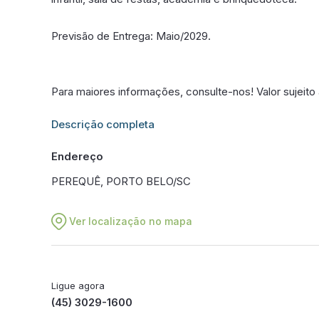
Previsão de Entrega: Maio/2029.
Para maiores informações, consulte-nos! Valor sujeito 
Informações adicionais sobre este imóvel estarão dis
Descrição completa
Endereço
PEREQUÊ, PORTO BELO/SC
Ver localização no mapa
Ligue agora
(45) 3029-1600