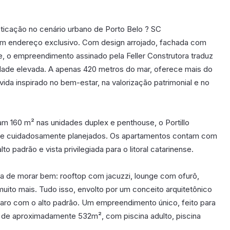
ticação no cenário urbano de Porto Belo ? SC
m um endereço exclusivo. Com design arrojado, fachada com
e, o empreendimento assinado pela Feller Construtora traduz
lidade elevada. A apenas 420 metros do mar, oferece mais do
vida inspirado no bem-estar, na valorização patrimonial e no
am 160 m² nas unidades duplex e penthouse, o Portillo
s e cuidadosamente planejados. Os apartamentos contam com
 padrão e vista privilegiada para o litoral catarinense.
a de morar bem: rooftop com jacuzzi, lounge com ofurô,
muito mais. Tudo isso, envolto por um conceito arquitetônico
aro com o alto padrão. Um empreendimento único, feito para
ea de aproximadamente 532m², com piscina adulto, piscina