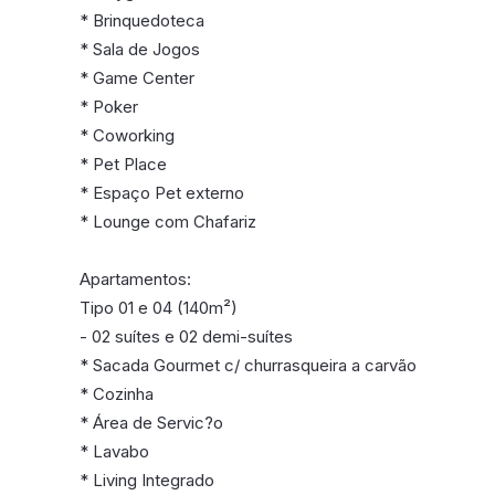
* Brinquedoteca
* Sala de Jogos
* Game Center
* Poker
* Coworking
* Pet Place
* Espaço Pet externo
* Lounge com Chafariz
Apartamentos:
Tipo 01 e 04 (140m²)
- 02 suítes e 02 demi-suítes
* Sacada Gourmet c/ churrasqueira a carvão
* Cozinha
* Área de Servic?o
* Lavabo
* Living Integrado