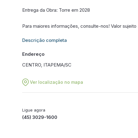
Entrega da Obra: Torre em 2028
Para maiores informações, consulte-nos! Valor sujeito
Informações adicionais sobre este imóvel estarão dis
Descrição completa
Endereço
CENTRO, ITAPEMA/SC
Ver localização no mapa
Ligue agora
(45) 3029-1600