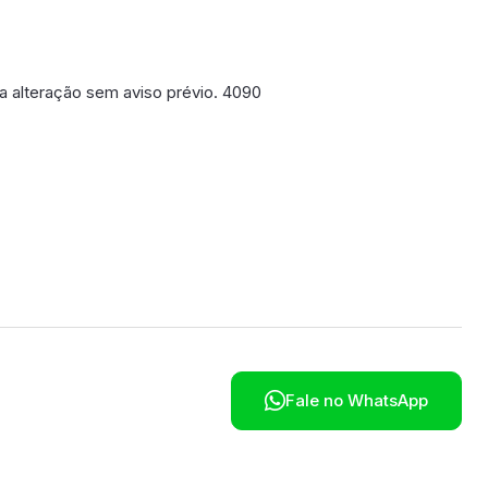
 a alteração sem aviso prévio. 4090
poníveis em breve.

Fale no WhatsApp