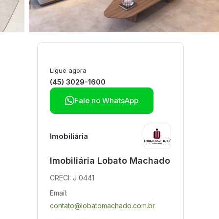
Ligue agora
(45) 3029-1600

Fale no WhatsApp
Imobiliária
Imobiliária Lobato Machado
CRECI: J 0441
Email:
contato@lobatomachado.com.br