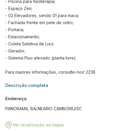
- Piscina para fisioterapia;
- Espaço Zen;
- 02 Elevadores, sendo 01 para maca;
- Fachada frente em pele de vidro;
- Portaria;
- Estacionamento;
- Coleta Seletiva de Lixo;
- Gerador;
- Sistema Piso elevado (planta livre).
Para maiores informações, consulte-nos! 2238
Informações adicionais sobre este imóvel estarão disponíveis
Descrição completa
em breve.
Endereço
PANORAMA, BALNEARIO CAMBORIU/SC
Ver localização no mapa