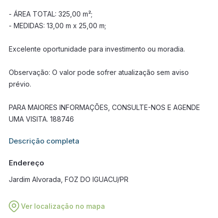
- ÁREA TOTAL: 325,00 m²;
- MEDIDAS: 13,00 m x 25,00 m;
Excelente oportunidade para investimento ou moradia.
Observação: O valor pode sofrer atualização sem aviso
prévio.
PARA MAIORES INFORMAÇÕES, CONSULTE-NOS E AGENDE
UMA VISITA. 188746
Informações adicionais sobre este imóvel estarão disponíveis
Descrição completa
em breve.
Endereço
Jardim Alvorada, FOZ DO IGUACU/PR
Ver localização no mapa