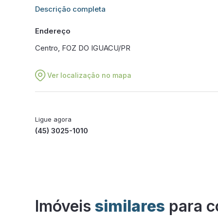
Informações adicionais sobre este imóvel estarão dis
Descrição completa
Endereço
Centro, FOZ DO IGUACU/PR
Ver localização no mapa
Ligue agora
(45) 3025-1010
Imóveis
similares
para c