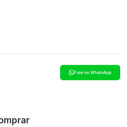
poníveis em breve.

Fale no WhatsApp
omprar