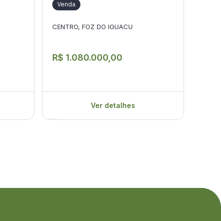
Venda
CENTRO, FOZ DO IGUACU
Ven
Jardi
R$ 1.080.000,00
R$ 
Ver detalhes