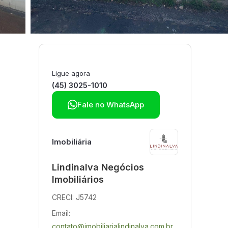
Ligue agora
(45) 3025-1010

Fale no WhatsApp
Imobiliária
Lindinalva Negócios
Imobiliários
CRECI: J5742
Email:
contato@imobiliarialindinalva.com.br