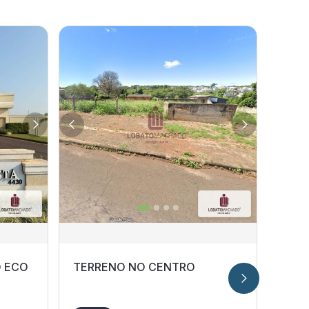
901
m
O ECO
TERRENO NO CENTRO
Terr
Jardi