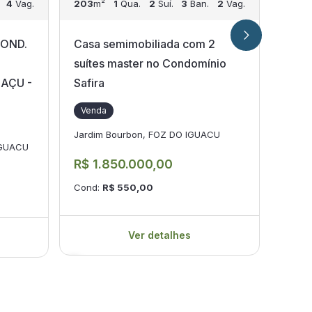
4
Vag.
203
m²
1
Qua.
2
Suí.
3
Ban.
2
Vag.
215
m
OND.
Casa semimobiliada com 2
Casa
suítes master no Condomínio
Cond
AÇU -
Safira
suit
pisci
Venda
Ven
Jardim Bourbon, FOZ DO IGUACU
IGUACU
JARDI
IGUA
R$ 1.850.000,00
R$ 1
Cond:
R$ 550,00
Cond
Ver detalhes