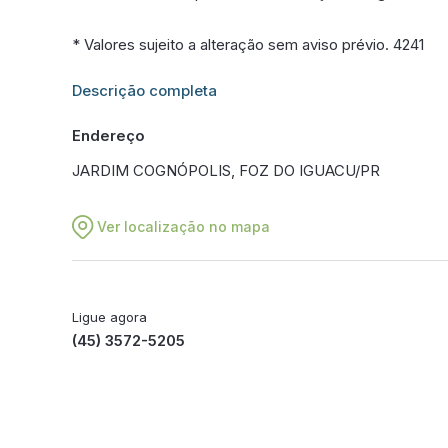
* Valores sujeito a alteração sem aviso prévio. 4241
Informações adicionais sobre este imóvel estarão dis
Descrição completa
Endereço
JARDIM COGNÓPOLIS, FOZ DO IGUACU/PR
Ver localização no mapa
Ligue agora
(45) 3572-5205