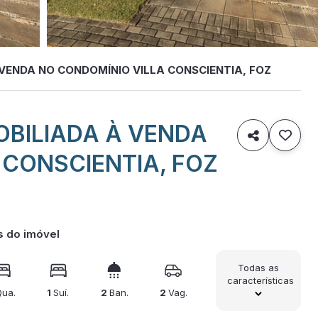
VENDA NO CONDOMÍNIO VILLA CONSCIENTIA, FOZ
OBILIADA À VENDA

 CONSCIENTIA, FOZ
s do imóvel
Todas as
características
Qua.
1
Suí.
2
Ban.
2
Vag.