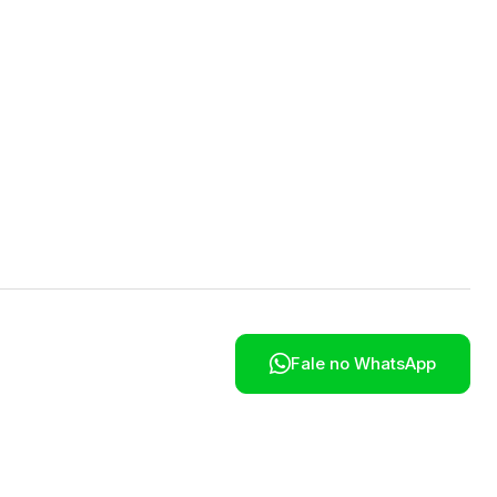
poníveis em breve.

Fale no WhatsApp