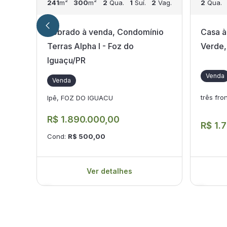
241
m²
300
m²
2
Qua.
1
Suí.
2
Vag.
2
Qua.
Sobrado à venda, Condomínio
Casa à
Terras Alpha I - Foz do
Verde,
Iguaçu/PR
Venda
Venda
três fr
Ipê, FOZ DO IGUACU
R$ 1.890.000,00
R$ 1.
Cond:
R$ 500,00
Ver detalhes