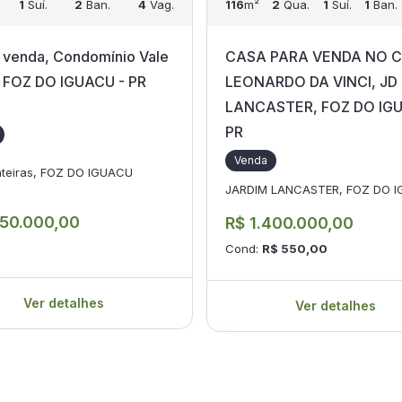
1
Suí.
2
Ban.
4
Vag.
116
m²
2
Qua.
1
Suí.
1
Ban.
 venda, Condomínio Vale
CASA PARA VENDA NO C
 FOZ DO IGUACU - PR
LEONARDO DA VINCI, JD
LANCASTER, FOZ DO IGU
PR
Venda
onteiras, FOZ DO IGUACU
JARDIM LANCASTER, FOZ DO 
750.000,00
R$ 1.400.000,00
Cond:
R$ 550,00
Ver detalhes
Ver detalhes