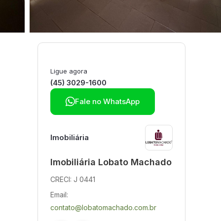
Ligue agora
(45) 3029-1600

Fale no WhatsApp
Imobiliária
Imobiliária Lobato Machado
CRECI: J 0441
Email:
contato@lobatomachado.com.br