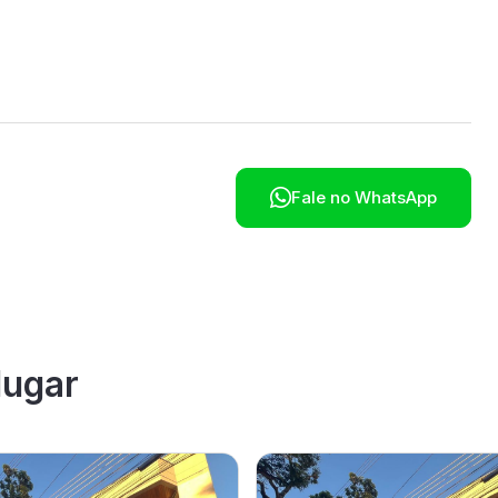

Fale no WhatsApp
lugar