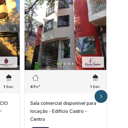
1
Ban.
47
m²
1
Ban.
47
m²
ÍCIO
Sala comercial disponível para
SALA
-
locação - Edifício Castro -
EDNA
Centro
AVEN