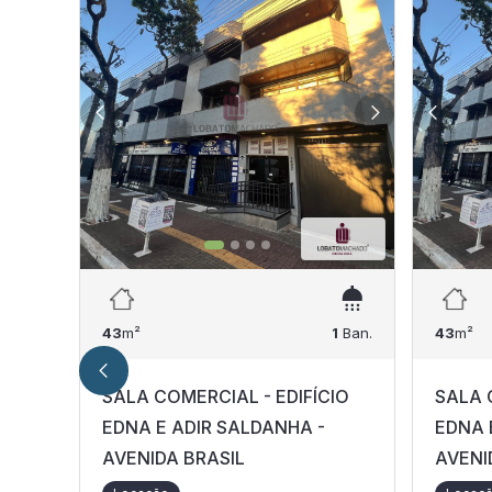
43
m²
1
Ban.
43
m²
SALA COMERCIAL - EDIFÍCIO
SALA 
EDNA E ADIR SALDANHA -
EDNA 
AVENIDA BRASIL
AVENI