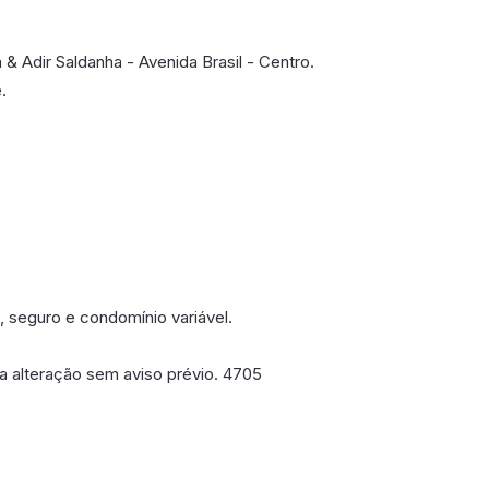
 & Adir Saldanha - Avenida Brasil - Centro.
.
 seguro e condomínio variável.
 a alteração sem aviso prévio. 4705
poníveis em breve.