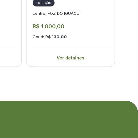
Locação
Loc
centro, FOZ DO IGUACU
CENTR
R$ 1.000,00
R$ 
Cond:
R$ 130,00
Cond
Ver detalhes