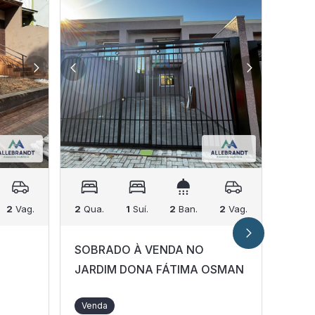
2
Vag.
2
Qua.
1
Suí.
2
Ban.
2
Vag.
64
m²
SOBRADO À VENDA NO
SOB
JARDIM DONA FÁTIMA OSMAN
VEND
FOZ 
Venda