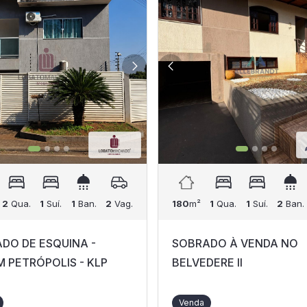
2
Qua.
1
Suí.
1
Ban.
2
Vag.
180
m²
1
Qua.
1
Suí.
2
Ban.
DO DE ESQUINA -
SOBRADO À VENDA NO
M PETRÓPOLIS - KLP
BELVEDERE II
Venda