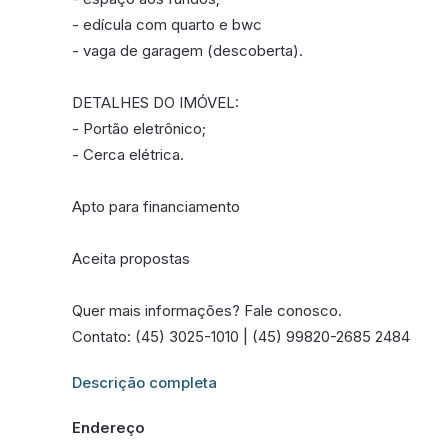
- edícula com quarto e bwc
- vaga de garagem (descoberta).
DETALHES DO IMÓVEL:
- Portão eletrônico;
- Cerca elétrica.
Apto para financiamento
Aceita propostas
Quer mais informações? Fale conosco.
Contato: (45) 3025-1010 | (45) 99820-2685 2484
Informações adicionais sobre este imóvel estarão dis
Descrição completa
Endereço