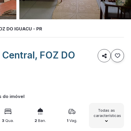
FOZ DO IGUACU - PR
 Central, FOZ DO

s do imóvel
Todas as
características
3
Qua.
2
Ban.
1
Vag.