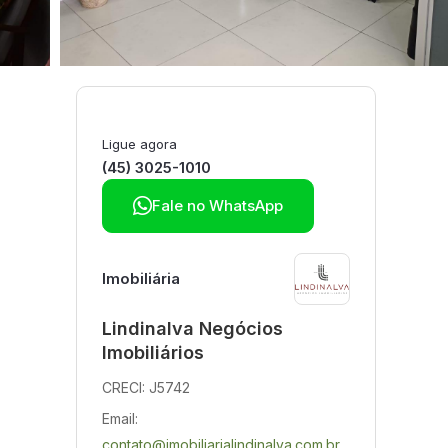
Ligue agora
(45) 3025-1010

Fale no WhatsApp
Imobiliária
Lindinalva Negócios
Imobiliários
CRECI: J5742
Email:
contato@imobiliarialindinalva.com.br