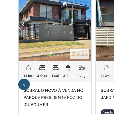
141
m²
3
Qua.
1
Suí.
3
Ban.
1
Vag.
142
m²
SOBRADO NOVO Á VENDA NO
SOBRA
PARQUE PRESIDENTE FOZ DO
JARDI
IGUACU - PR
Venda