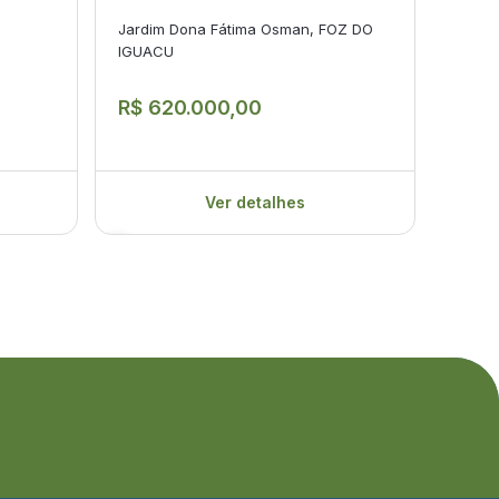
Ven
Jardim Dona Fátima Osman, FOZ DO
IGUACU
PARQU
R$ 620.000,00
R$ 
Ver detalhes