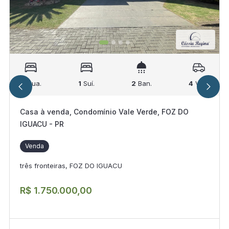
2
Qua.
1
Suí.
2
Ban.
4
Vag.
Casa à venda, Condomínio Vale Verde, FOZ DO
IGUACU - PR
Venda
três fronteiras, FOZ DO IGUACU
R$ 1.750.000,00