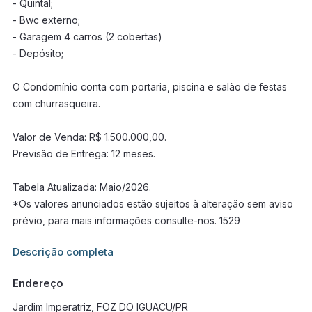
- Quintal;
- Bwc externo;
- Garagem 4 carros (2 cobertas)
- Depósito;
O Condomínio conta com portaria, piscina e salão de festas
com churrasqueira.
Valor de Venda: R$ 1.500.000,00.
Previsão de Entrega: 12 meses.
Tabela Atualizada: Maio/2026.
*Os valores anunciados estão sujeitos à alteração sem aviso
prévio, para mais informações consulte-nos. 1529
Informações adicionais sobre este imóvel estarão disponíveis
Descrição completa
em breve.
Endereço
Jardim Imperatriz, FOZ DO IGUACU/PR