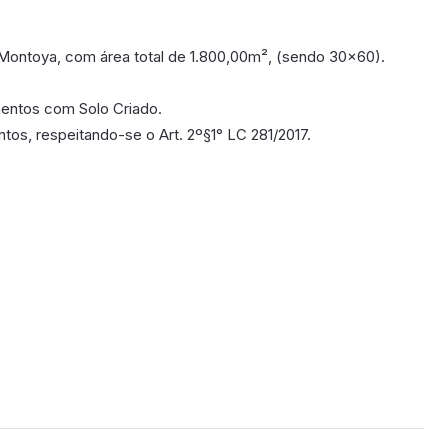
 Montoya, com área total de 1.800,00m², (sendo 30x60).
mentos com Solo Criado.
tos, respeitando-se o Art. 2º§1° LC 281/2017.
poníveis em breve.