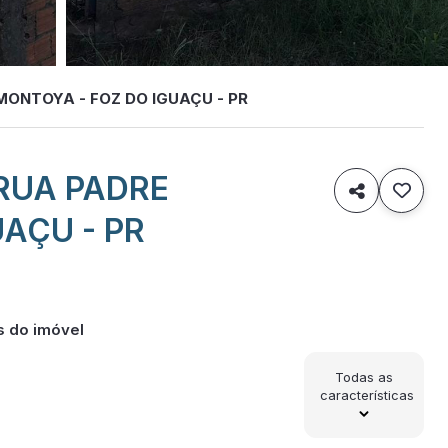
MONTOYA - FOZ DO IGUAÇU - PR
RUA PADRE

AÇU - PR
s do imóvel
Todas as
características