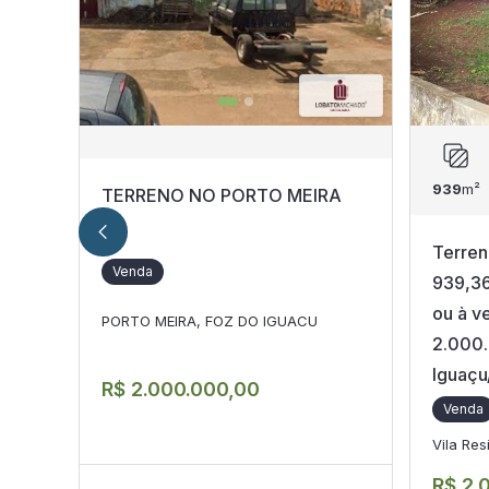
939
m²
TERRENO NO PORTO MEIRA
Terren
Venda
939,36
ou à v
PORTO MEIRA, FOZ DO IGUACU
2.000.
Iguaçu
R$ 2.000.000,00
Venda
Vila Re
R$ 2.