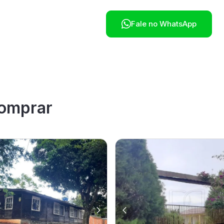

Fale no WhatsApp
omprar