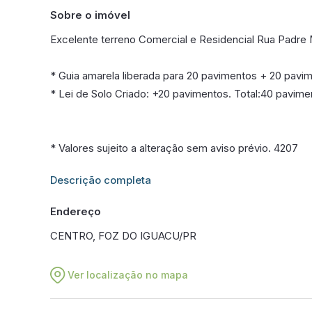
Sobre o imóvel
Excelente terreno Comercial e Residencial Rua Padre
* Guia amarela liberada para 20 pavimentos + 20 pavi
* Lei de Solo Criado: +20 pavimentos. Total:40 pavimen
* Valores sujeito a alteração sem aviso prévio. 4207
Informações adicionais sobre este imóvel estarão dis
Descrição completa
Endereço
CENTRO, FOZ DO IGUACU/PR
Ver localização no mapa