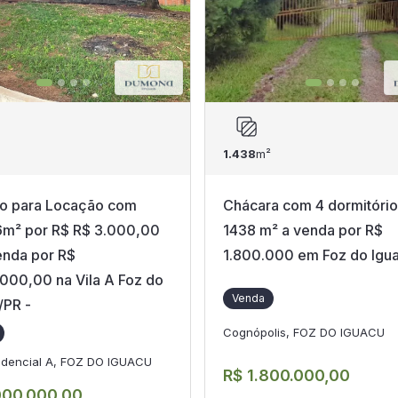
1.438
m²
o para Locação com
Chácara com 4 dormitóri
m² por R$ R$ 3.000,00
1438 m² a venda por R$
enda por R$
1.800.000 em Foz do Igu
000,00 na Vila A Foz do
Venda
/PR -
Cognópolis, FOZ DO IGUACU
sidencial A, FOZ DO IGUACU
R$ 1.800.000,00
000.000,00