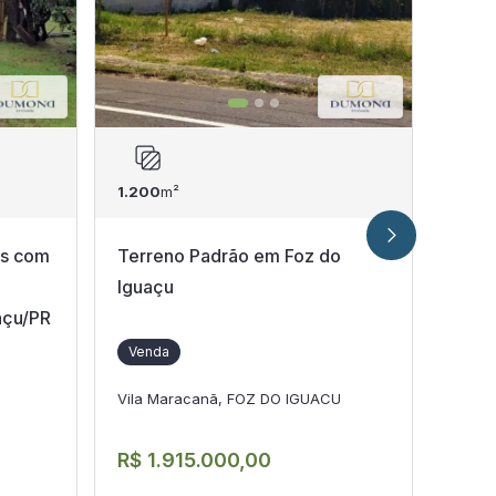
1.200
m²
1.260
os com
Terreno Padrão em Foz do
Terr
Iguaçu
no C
açu/PR
Venda
Ven
Vila Maracanã, FOZ DO IGUACU
Centr
R$ 1.915.000,00
R$ 1