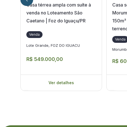
Casa térrea ampla com suíte à
Casa s
venda no Loteamento São
Morumb
Caetano | Foz do Iguaçu/PR
150m² 
terren
Venda
Venda
Lote Grande, FOZ DO IGUACU
Morumb
R$ 549.000,00
R$ 60
Ver detalhes