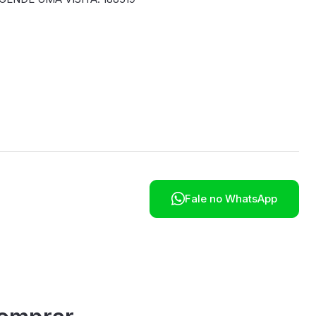
poníveis em breve.

Fale no WhatsApp