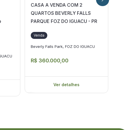
CASA A VENDA COM 2
CASA
QUARTOS BEVERLY FALLS
NO J
o
PARQUE FOZ DO IGUACU - PR
IGUA
Venda
Ven
Beverly Falls Park, FOZ DO IGUACU
Jardi
IGUACU
R$ 360.000,00
R$ 
Ver detalhes