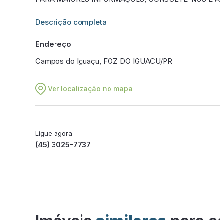
Informações adicionais sobre este imóvel estarão dis
Descrição completa
Endereço
Campos do Iguaçu, FOZ DO IGUACU/PR
Ver localização no mapa
Ligue agora
(45) 3025-7737