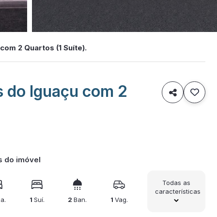
om 2 Quartos (1 Suíte).
 do Iguaçu com 2

s do imóvel
Todas as
características
a.
1
Suí.
2
Ban.
1
Vag.