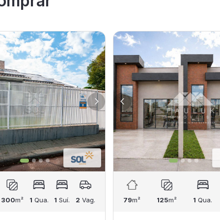
omprar
300
m²
1
Qua.
1
Suí.
2
Vag.
79
m²
125
m²
1
Qua.