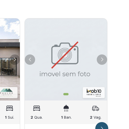
1
Suí.
2
Qua.
1
Ban.
2
Vag.
2
Qua