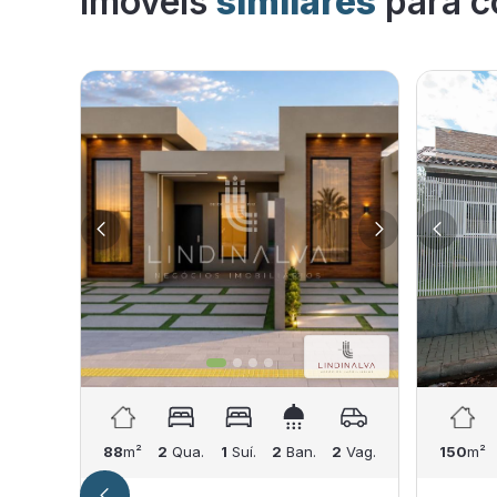
Imóveis
similares
para c
88
m²
2
Qua.
1
Suí.
2
Ban.
2
Vag.
150
m²