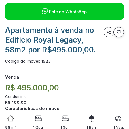

Fale no WhatsApp
Apartamento à venda no

Edifício Royal Legacy,
58m2 por R$495.000,00.
Código do imóvel:
1523
Venda
R$ 495.000,00
Condomínio:
R$ 400,00
Características do imóvel
58
m²
1
Qua.
1
Suí.
1
Ban.
1
Vag.