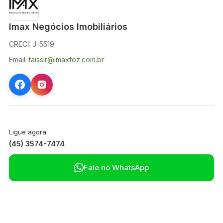
Imax Negócios Imobiliários
CRECI: J-5519
Email:
taissir@imaxfoz.com.br
Ligue agora
(45) 3574-7474

Fale no WhatsApp