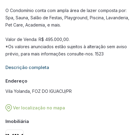
O Condomínio conta com ampla área de lazer composta por:
Spa, Sauna, Salão de Festas, Playground, Piscina, Lavanderia,
Pet Care, Academia, e mais.
Valor de Venda: R$ 495.000,00.
*Os valores anunciados estão sujeitos à alteração sem aviso
prévio, para mais informações consulte-nos. 1523
Informações adicionais sobre este imóvel estarão disponíveis
Descrição completa
em breve.
Endereço
Vila Yolanda, FOZ DO IGUACU/PR
Ver localização no mapa
Imobiliária