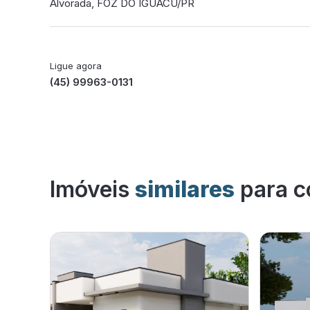
Alvorada, FOZ DO IGUACU/PR
Ligue agora
(45) 99963-0131
Imóveis
similares
para c