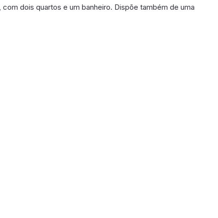
², com dois quartos e um banheiro. Dispõe também de uma
poníveis em breve.