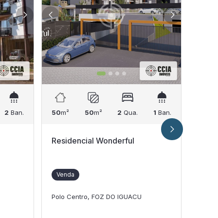
2
Ban.
50
m²
50
m²
2
Qua.
1
Ban.
50
m²
Residencial Wonderful
Edifí
Venda
Ven
Polo Centro, FOZ DO IGUACU
Vila 