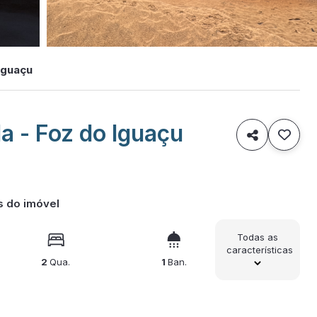
Iguaçu
a - Foz do Iguaçu

s do imóvel
Todas as
características
2
Qua.
1
Ban.