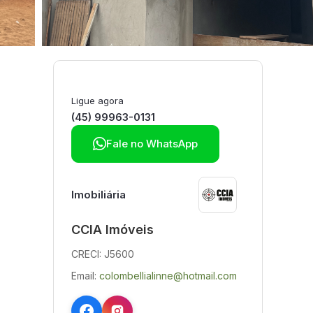
Ligue agora
(45) 99963-0131

Fale no WhatsApp
Imobiliária
CCIA Imóveis
CRECI: J5600
Email:
colombellialinne@hotmail.com