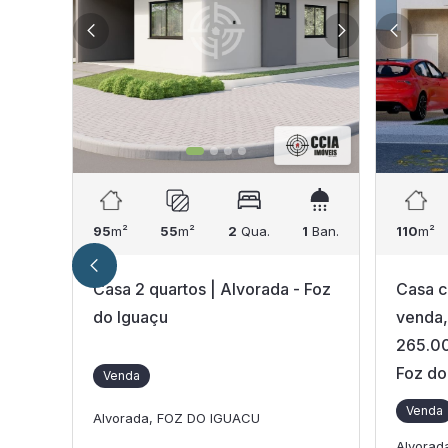
95
m²
55
m²
2
Qua.
1
Ban.
110
m²
Casa 2 quartos | Alvorada - Foz
Casa c
do Iguaçu
venda,
265.00
Foz do
Venda
Venda
Alvorada, FOZ DO IGUACU
Alvorad