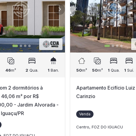
46
m²
2
Qua.
1
Ban.
50
m²
50
m²
1
Qua.
1
Suí.
om 2 dormitórios à
Apartamento Ecifício Luiz
 46,06 m² por R$
Carinzio
0,00 - Jardim Alvorada -
 Iguaçu/PR
Venda
Centro, FOZ DO IGUACU
a, FOZ DO IGUACU