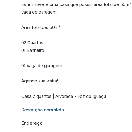
Este imóvel é uma casa que possui área total de 50m
vaga de garagem.
Área total de: 50m²
02 Quartos
01 Banheiro
01 Vaga de garagem
Agende sua visita!
Casa 2 quartos | Alvorada - Foz do Iguaçu
Informações adicionais sobre este imóvel estarão dis
Descrição completa
Endereço