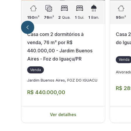
150
m²
76
m²
2
Qua.
1
Suí.
1
Ban.
95
m²
Casa com 2 dormitórios à
Casa 2
venda, 76 m² por R$
do Igu
440.000,00 - Jardim Buenos
Aires - Foz do Iguaçu/PR
Venda
Venda
Alvorad
Jardim Buenos Aires, FOZ DO IGUACU
R$ 28
R$ 440.000,00
Ver detalhes