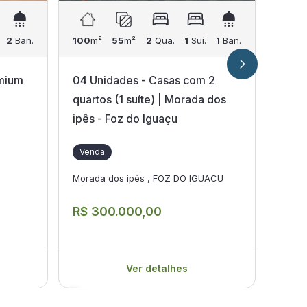
2
Ban.
100
m²
55
m²
2
Qua.
1
Suí.
1
Ban.
92
m²
mium
04 Unidades - Casas com 2
Apar
quartos (1 suíte) | Morada dos
Taru
ipês - Foz do Iguaçu
Ven
Venda
Jardi
Morada dos ipês , FOZ DO IGUACU
R$ 
R$ 300.000,00
Ver detalhes