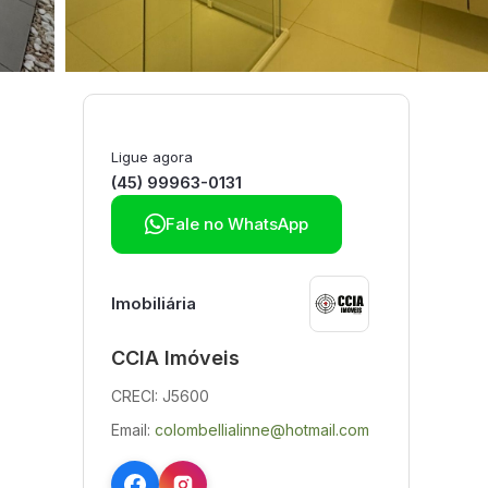
Ligue agora
(45) 99963-0131

Fale no WhatsApp
Imobiliária
CCIA Imóveis
CRECI: J5600
Email:
colombellialinne@hotmail.com