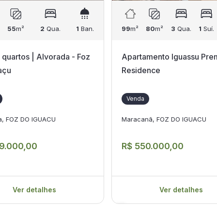
55
m²
2
Qua.
1
Ban.
99
m²
80
m²
3
Qua.
1
Suí.
 quartos | Alvorada - Foz
Apartamento Iguassu Pre
açu
Residence
Venda
a, FOZ DO IGUACU
Maracanã, FOZ DO IGUACU
9.000,00
R$ 550.000,00
Ver detalhes
Ver detalhes