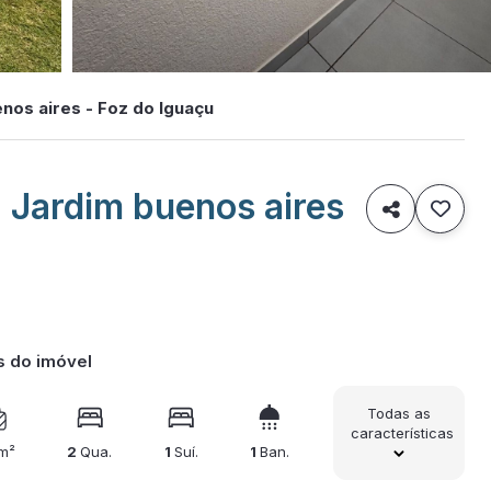
enos aires - Foz do Iguaçu
| Jardim buenos aires

s do imóvel
Todas as
características
m²
2
Qua.
1
Suí.
1
Ban.