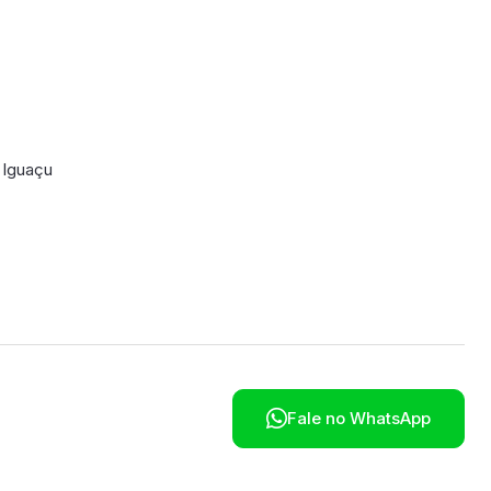
o Iguaçu
poníveis em breve.

Fale no WhatsApp