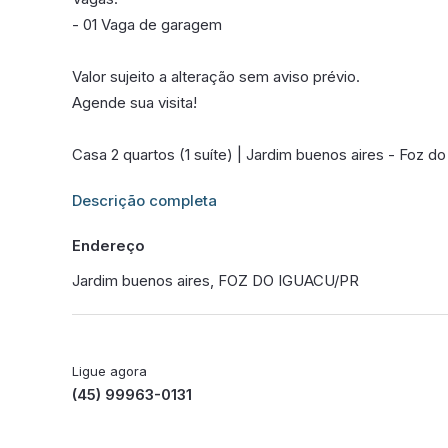
- 01 Vaga de garagem
Valor sujeito a alteração sem aviso prévio.
Agende sua visita!
Casa 2 quartos (1 suíte) | Jardim buenos aires - Foz d
Informações adicionais sobre este imóvel estarão dis
Descrição completa
Endereço
Jardim buenos aires, FOZ DO IGUACU/PR
Ligue agora
(45) 99963-0131