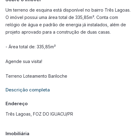
Um terreno de esquina está disponível no bairro Três Lagoas.
O imóvel possui uma área total de 335,85m². Conta com
relógio de água e padrão de energia já instalados, além de
projeto aprovado para a construção de duas casas.
- Área total de: 335,85m²
Agende sua visita!
Terreno Loteamento Bariloche
Informações adicionais sobre este imóvel estarão disponíveis
Descrição completa
em breve.
Endereço
Três Lagoas, FOZ DO IGUACU/PR
Imobiliária