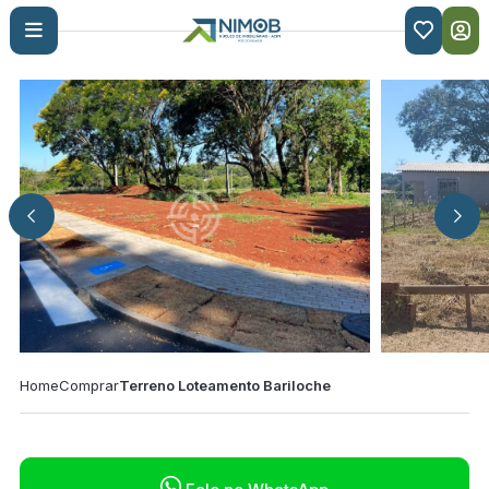

Home
Comprar
Terreno Loteamento Bariloche
