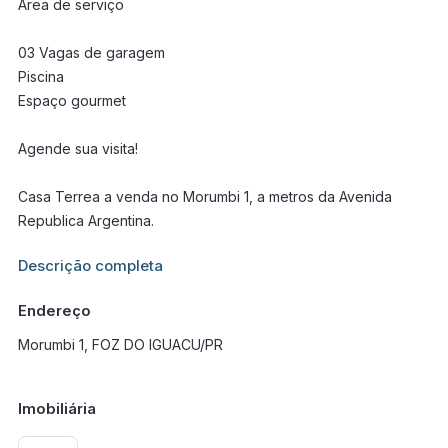
Área de serviço
03 Vagas de garagem
Piscina
Espaço gourmet
Agende sua visita!
Casa Terrea a venda no Morumbi 1, a metros da Avenida
Republica Argentina.
Informações adicionais sobre este imóvel estarão disponíveis
Descrição completa
em breve.
Endereço
Morumbi 1, FOZ DO IGUACU/PR
Imobiliária