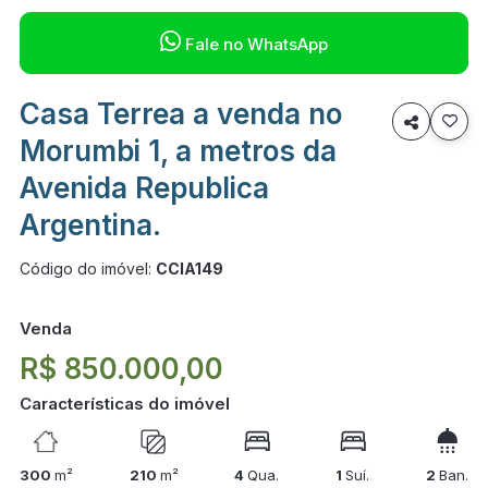

Fale no WhatsApp
Casa Terrea a venda no

Morumbi 1, a metros da
Avenida Republica
Argentina.
Código do imóvel:
CCIA149
Venda
R$ 850.000,00
Características do imóvel
300
m²
210
m²
4
Qua.
1
Suí.
2
Ban.