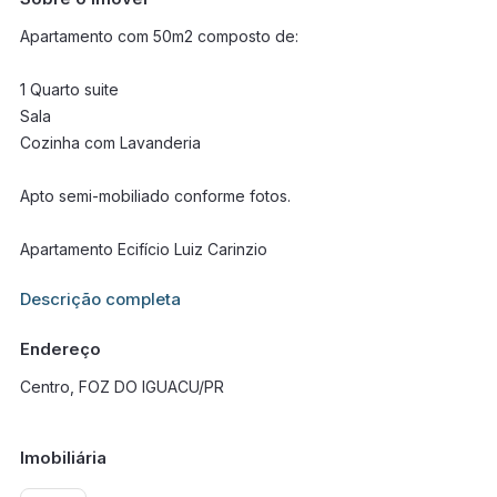
Apartamento com 50m2 composto de:
1 Quarto suite
Sala
Cozinha com Lavanderia
Apto semi-mobiliado conforme fotos.
Apartamento Ecifício Luiz Carinzio
Informações adicionais sobre este imóvel estarão disponíveis
Descrição completa
em breve.
Endereço
Centro, FOZ DO IGUACU/PR
Imobiliária