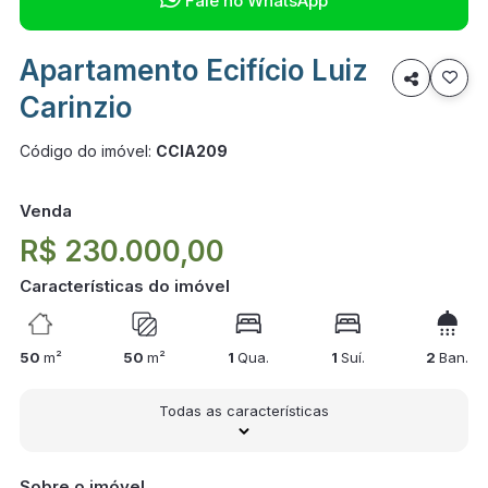
Fale no WhatsApp
Apartamento Ecifício Luiz

Carinzio
Código do imóvel:
CCIA209
Venda
R$ 230.000,00
Características do imóvel
50
m²
50
m²
1
Qua.
1
Suí.
2
Ban.
Todas as características
Sobre o imóvel