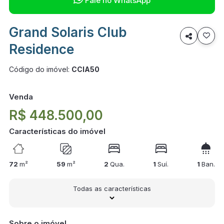
Fale no WhatsApp
Grand Solaris Club

Residence
Código do imóvel:
CCIA50
Venda
R$ 448.500,00
Características do imóvel
72
m²
59
m²
2
Qua.
1
Suí.
1
Ban.
Todas as características
Sobre o imóvel