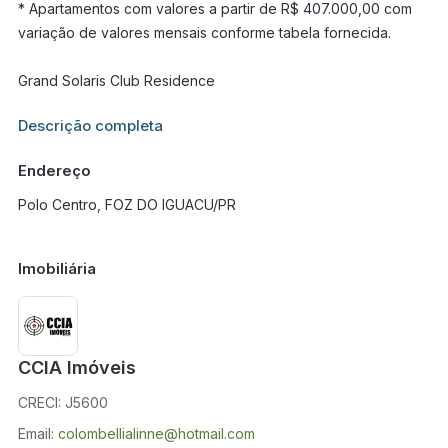
* Apartamentos com valores a partir de R$ 407.000,00 com
variação de valores mensais conforme tabela fornecida.
Grand Solaris Club Residence
Informações adicionais sobre este imóvel estarão disponíveis
Descrição completa
em breve.
Endereço
Polo Centro, FOZ DO IGUACU/PR
Imobiliária
CCIA Imóveis
CRECI: J5600
Email:
colombellialinne@hotmail.com