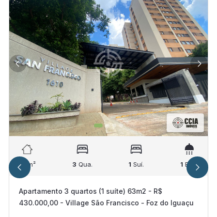
63
m²
3
Qua.
1
Suí.
1
Ban.
Apartamento 3 quartos (1 suíte) 63m2 - R$
430.000,00 - Village São Francisco - Foz do Iguaçu