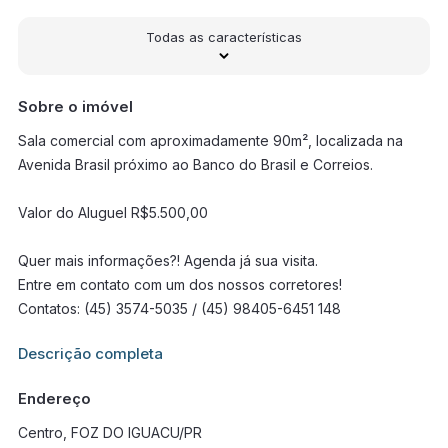
Todas as características
Sobre o imóvel
Sala comercial com aproximadamente 90m², localizada na
Avenida Brasil próximo ao Banco do Brasil e Correios.
Valor do Aluguel R$5.500,00
Quer mais informações?! Agenda já sua visita.
Entre em contato com um dos nossos corretores!
Contatos: (45) 3574-5035 / (45) 98405-6451 148
Informações adicionais sobre este imóvel estarão disponíveis
Descrição completa
em breve.
Endereço
Centro, FOZ DO IGUACU/PR