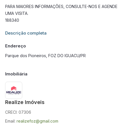
PARA MAIORES INFORMAÇÕES, CONSULTE-NOS E AGENDE
UMA VISITA.
188340
Informações adicionais sobre este imóvel estarão disponíveis
Descrição completa
em breve.
Endereço
Parque dos Pioneiros, FOZ DO IGUACU/PR
Imobiliária
Realize Imóveis
CRECI: 07306
Email:
realizefoz@gmail.com