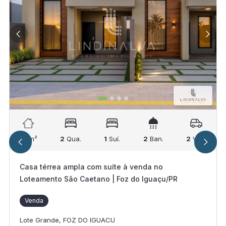
88
m²
2
Qua.
1
Suí.
2
Ban.
2
Vag.
Casa térrea ampla com suíte à venda no
Loteamento São Caetano | Foz do Iguaçu/PR
Venda
Lote Grande, FOZ DO IGUACU