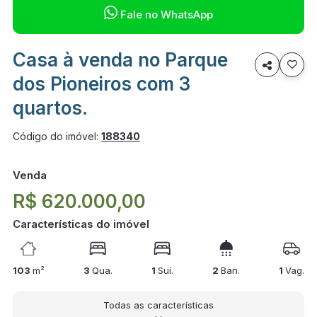

Fale no WhatsApp
Casa à venda no Parque

dos Pioneiros com 3
quartos.
Código do imóvel:
188340
Venda
R$ 620.000,00
Características do imóvel
103
m²
3
Qua.
1
Suí.
2
Ban.
1
Vag.
Todas as características