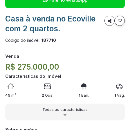
Fale no WhatsApp
Casa à venda no Ecoville

com 2 quartos.
Código do imóvel:
187710
Venda
R$ 275.000,00
Características do imóvel
45
m²
2
Qua.
1
Ban.
1
Vag.
Todas as características
Sobre o imóvel