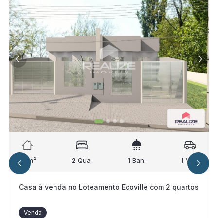
59
m²
2
Qua.
1
Ban.
1
Vag.
Casa à venda no Loteamento Ecoville com 2 quartos
Venda