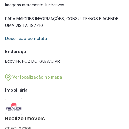
Imagens meramente ilustrativas.
PARA MAIORES INFORMAÇÕES, CONSULTE-NOS E AGENDE
UMA VISITA. 187710
Informações adicionais sobre este imóvel estarão disponíveis
Descrição completa
em breve.
Endereço
Ecoville, FOZ DO IGUACU/PR
Ver localização no mapa
Imobiliária
Realize Imóveis
CRECI: 07306