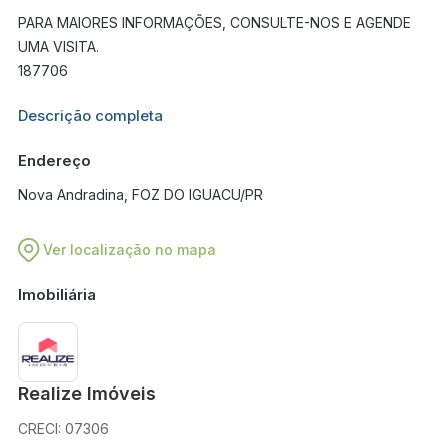
PARA MAIORES INFORMAÇÕES, CONSULTE-NOS E AGENDE
UMA VISITA.
187706
Informações adicionais sobre este imóvel estarão disponíveis
Descrição completa
em breve.
Endereço
Nova Andradina, FOZ DO IGUACU/PR
Ver localização no mapa
Imobiliária
Realize Imóveis
CRECI: 07306