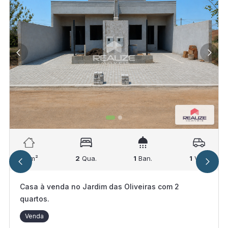
50
m²
2
Qua.
1
Ban.
1
Vag.
Casa à venda no Jardim das Oliveiras com 2
quartos.
Venda