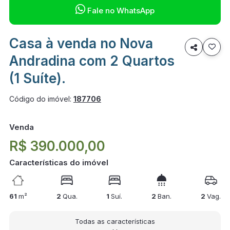

Fale no WhatsApp
Casa à venda no Nova

Andradina com 2 Quartos
(1 Suíte).
Código do imóvel:
187706
Venda
R$ 390.000,00
Características do imóvel
61
m²
2
Qua.
1
Suí.
2
Ban.
2
Vag.
Todas as características