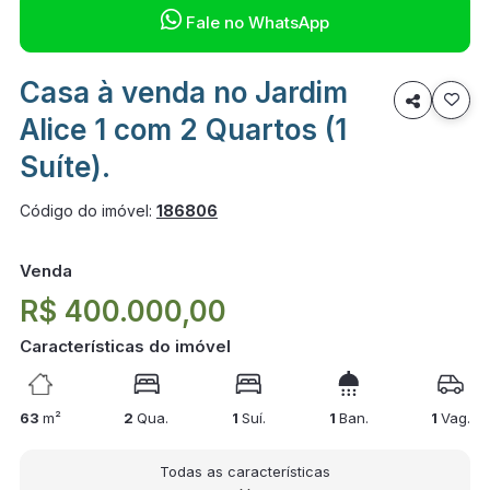

Fale no WhatsApp
Casa à venda no Jardim

Alice 1 com 2 Quartos (1
Suíte).
Código do imóvel:
186806
Venda
R$ 400.000,00
Características do imóvel
63
m²
2
Qua.
1
Suí.
1
Ban.
1
Vag.
Todas as características