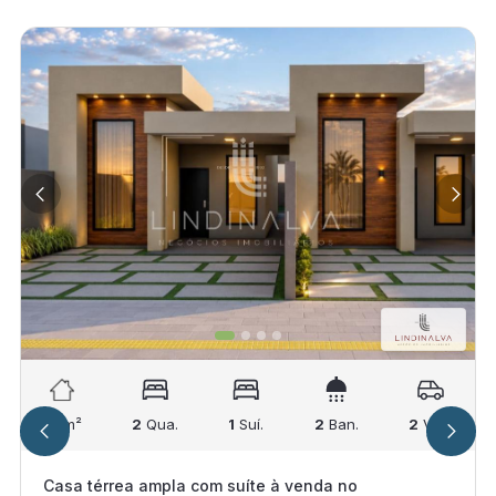
88
m²
2
Qua.
1
Suí.
2
Ban.
2
Vag.
Casa térrea ampla com suíte à venda no