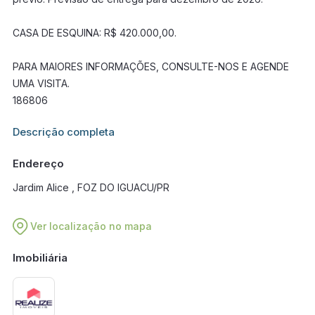
CASA DE ESQUINA: R$ 420.000,00.
PARA MAIORES INFORMAÇÕES, CONSULTE-NOS E AGENDE
UMA VISITA.
186806
Informações adicionais sobre este imóvel estarão disponíveis
Descrição completa
em breve.
Endereço
Jardim Alice , FOZ DO IGUACU/PR
Ver localização no mapa
Imobiliária