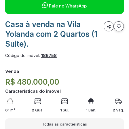

Fale no WhatsApp
Casa à venda na Vila

Yolanda com 2 Quartos (1
Suite).
Código do imóvel:
186758
Venda
R$ 480.000,00
Características do imóvel
61
m²
2
Qua.
1
Suí.
1
Ban.
2
Vag.
Todas as características