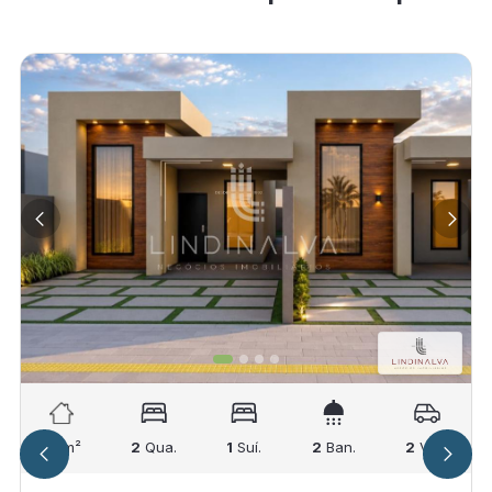
88
m²
2
Qua.
1
Suí.
2
Ban.
2
Vag.