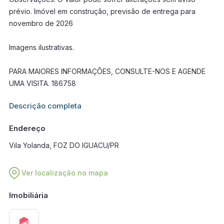
prévio. Imóvel em construção, previsão de entrega para
novembro de 2026
Imagens ilustrativas.
PARA MAIORES INFORMAÇÕES, CONSULTE-NOS E AGENDE
UMA VISITA. 186758
Informações adicionais sobre este imóvel estarão disponíveis
Descrição completa
em breve.
Endereço
Vila Yolanda, FOZ DO IGUACU/PR
Ver localização no mapa
Imobiliária