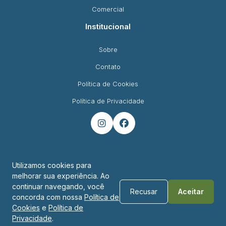
Comercial
Institucional
Sobre
Contato
Política de Cookies
Política de Privacidade


Utilizamos cookies para
melhorar sua experiência. Ao
Endereço
continuar navegando, você
Recusar
Aceitar
concorda com nossa
Política de
R. Padre Montoya, 450 - Foz do Iguaçu - PR
Cookies
e
Política de
Privacidade
.