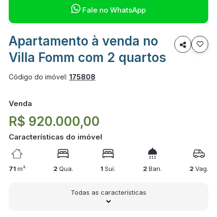

Fale no WhatsApp
Apartamento à venda no

Villa Fomm com 2 quartos
Código do imóvel:
175808
Venda
R$ 920.000,00
Características do imóvel
71
m²
2
Qua.
1
Suí.
2
Ban.
2
Vag.
Todas as características