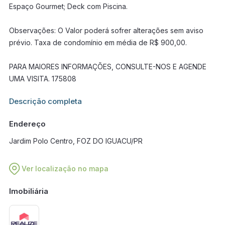
Espaço Gourmet; Deck com Piscina.
Observações: O Valor poderá sofrer alterações sem aviso
prévio. Taxa de condomínio em média de R$ 900,00.
PARA MAIORES INFORMAÇÕES, CONSULTE-NOS E AGENDE
UMA VISITA. 175808
Informações adicionais sobre este imóvel estarão disponíveis
Descrição completa
em breve.
Endereço
Jardim Polo Centro, FOZ DO IGUACU/PR
Ver localização no mapa
Imobiliária