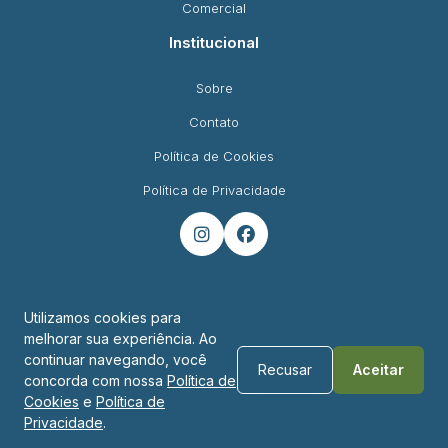
Comercial
Institucional
Sobre
Contato
Política de Cookies
Política de Privacidade


Utilizamos cookies para
melhorar sua experiência. Ao
Endereço
continuar navegando, você
Recusar
Aceitar
concorda com nossa
Política de
R. Padre Montoya, 450 - Foz do Iguaçu - PR
Cookies
e
Política de
Privacidade
.