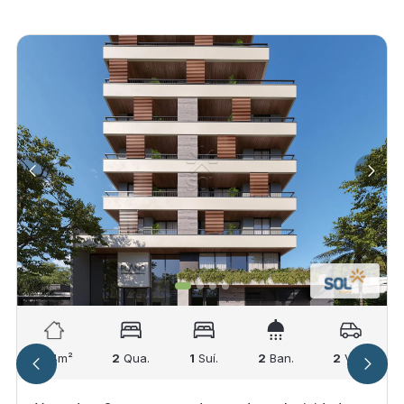
104
m²
2
Qua.
1
Suí.
2
Ban.
2
Vag.