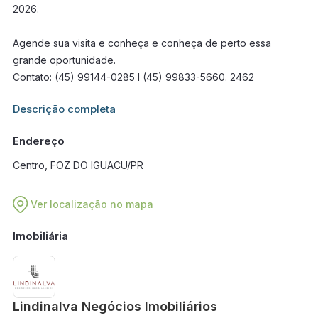
2026.
Agende sua visita e conheça e conheça de perto essa
grande oportunidade.
Contato: (45) 99144-0285 I (45) 99833-5660. 2462
Informações adicionais sobre este imóvel estarão disponíveis
Descrição completa
em breve.
Endereço
Centro, FOZ DO IGUACU/PR
Ver localização no mapa
Imobiliária
Lindinalva Negócios Imobiliários