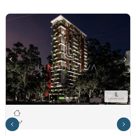
34
m²