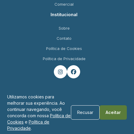
Comercial
Institucional
Sobre
Contato
Política de Cookies
Política de Privacidade


Utilizamos cookies para
melhorar sua experiência. Ao
Endereço
continuar navegando, você
Recusar
Aceitar
concorda com nossa
Política de
R. Padre Montoya, 450 - Foz do Iguaçu - PR
Cookies
e
Política de
Privacidade
.