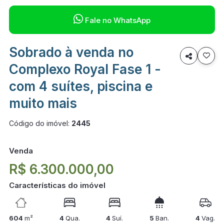

Fale no WhatsApp
Sobrado à venda no

Complexo Royal Fase 1 -
com 4 suítes, piscina e
muito mais
Código do imóvel:
2445
Venda
R$ 6.300.000,00
Características do imóvel
604
m²
4
Qua.
4
Suí.
5
Ban.
4
Vag.