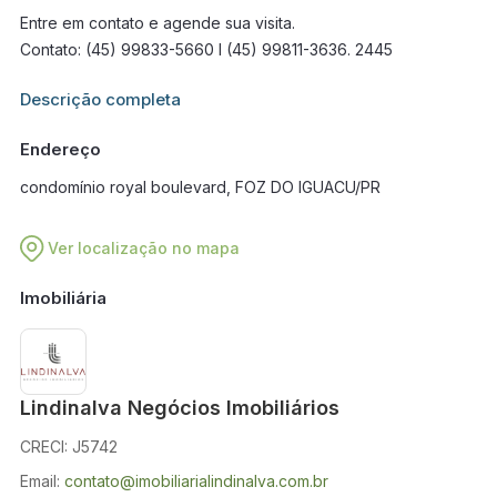
Entre em contato e agende sua visita.
Contato: (45) 99833-5660 I (45) 99811-3636. 2445
Informações adicionais sobre este imóvel estarão disponíveis
Descrição completa
em breve.
Endereço
condomínio royal boulevard, FOZ DO IGUACU/PR
Ver localização no mapa
Imobiliária
Lindinalva Negócios Imobiliários
CRECI: J5742
Email:
contato@imobiliarialindinalva.com.br