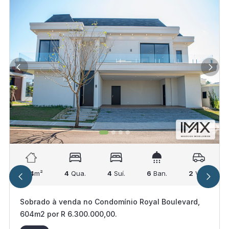
604
m²
4
Qua.
4
Suí.
6
Ban.
2
Vag.
Sobrado à venda no Condomínio Royal Boulevard,
604m2 por R 6.300.000,00.