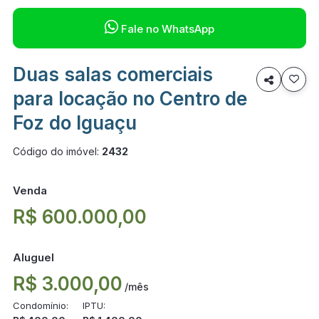

Fale no WhatsApp
Duas salas comerciais

para locação no Centro de
Foz do Iguaçu
Código do imóvel:
2432
Venda
R$ 600.000,00
Aluguel
R$ 3.000,00
/mês
Condomínio:
IPTU: