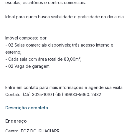
escolas, escritórios e centros comerciais.
Ideal para quem busca visibilidade e praticidade no dia a dia.
Imóvel composto por:
- 02 Salas comerciais disponíveis; três acesso interno e
esterno;
- Cada sala com área total de 83,00m²;
- 02 Vaga de garagem.
Entre em contato para mais informações e agende sua visita.
Contato: (45) 3025-1010 I (45) 99833-5660. 2432
Informações adicionais sobre este imóvel estarão disponíveis
Descrição completa
em breve.
Endereço
Centro, FOZ DO IGUACU/PR