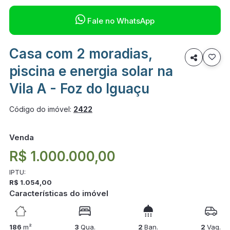

Fale no WhatsApp
Casa com 2 moradias,

piscina e energia solar na
Vila A - Foz do Iguaçu
Código do imóvel:
2422
Venda
R$ 1.000.000,00
IPTU:
R$ 1.054,00
Características do imóvel
186
m²
3
Qua.
2
Ban.
2
Vag.