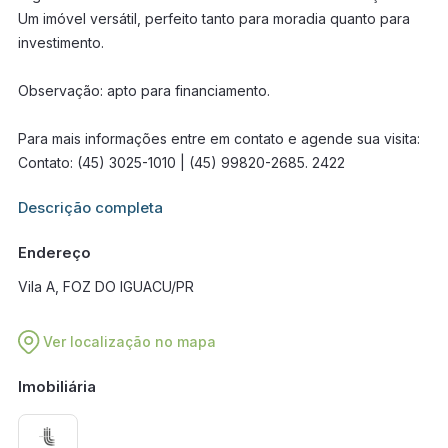
Um imóvel versátil, perfeito tanto para moradia quanto para
investimento.
Observação: apto para financiamento.
Para mais informações entre em contato e agende sua visita:
Contato: (45) 3025-1010 | (45) 99820-2685. 2422
Informações adicionais sobre este imóvel estarão disponíveis
Descrição completa
em breve.
Endereço
Vila A, FOZ DO IGUACU/PR
Ver localização no mapa
Imobiliária