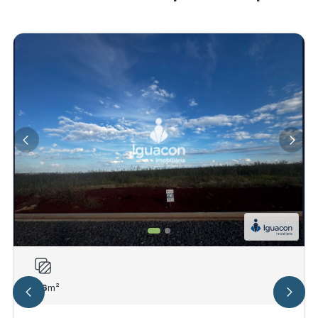
306
m²