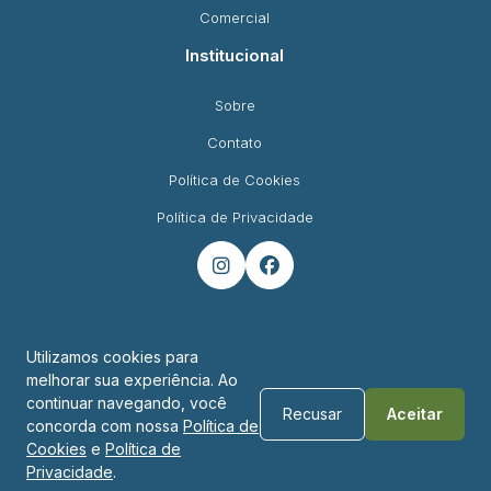
Comercial
Institucional
Sobre
Contato
Política de Cookies
Política de Privacidade


Utilizamos cookies para
melhorar sua experiência. Ao
Endereço
continuar navegando, você
Recusar
Aceitar
concorda com nossa
Política de
R. Padre Montoya, 450 - Foz do Iguaçu - PR
Cookies
e
Política de
Privacidade
.