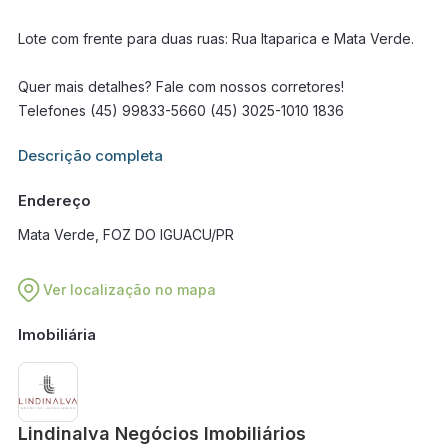
Lote com frente para duas ruas: Rua Itaparica e Mata Verde.
Quer mais detalhes? Fale com nossos corretores!
Telefones (45) 99833-5660 (45) 3025-1010 1836
Informações adicionais sobre este imóvel estarão disponíveis
Descrição completa
em breve.
Endereço
Mata Verde, FOZ DO IGUACU/PR
Ver localização no mapa
Imobiliária
Lindinalva Negócios Imobiliários