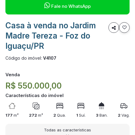

Fale no WhatsApp
Casa à venda no Jardim

Madre Tereza - Foz do
Iguaçu/PR
Código do imóvel:
V4107
Venda
R$ 550.000,00
Características do imóvel
177
m²
272
m²
2
Qua.
1
Suí.
3
Ban.
2
Vag.
Todas as características