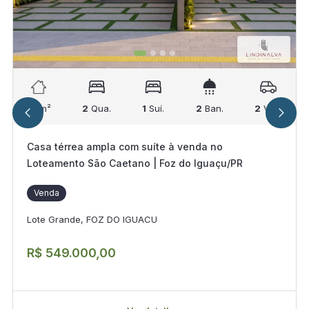
88
m²
2
Qua.
1
Suí.
2
Ban.
2
Vag.
Casa térrea ampla com suíte à venda no
Loteamento São Caetano | Foz do Iguaçu/PR
Venda
Lote Grande, FOZ DO IGUACU
R$ 549.000,00