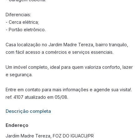
Diferenciais:
- Cerca elétrica;
- Portão eletrônico.
Casa localização no Jardim Madre Tereza, bairro tranquilo,
com fácil acesso a comércios e serviços essenciais.
Um imóvel completo, ideal para quem valoriza conforto, lazer
e segurança.
Entre em contato para mais informações e agende sua visita!.
ref. 4107 atualizado em 05/08.
Informações adicionais sobre este imóvel estarão disponíveis
Descrição completa
em breve.
Endereço
Jardim Madre Tereza, FOZ DO IGUACU/PR