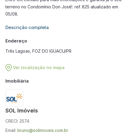
terreno no Condomínio Don José!. ref. 825 atualizado em
05/08.
Informações adicionais sobre este imóvel estarão disponíveis
Descrição completa
em breve.
Endereço
Três Lagoas, FOZ DO IGUACU/PR
Ver localização no mapa
Imobiliária
SOL Imóveis
CRECI: 2574
Email:
bruno@solimoveis.com.br