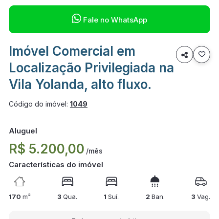

Fale no WhatsApp
Imóvel Comercial em

Localização Privilegiada na
Vila Yolanda, alto fluxo.
Código do imóvel:
1049
Aluguel
R$ 5.200,00
/mês
Características do imóvel
170
m²
3
Qua.
1
Suí.
2
Ban.
3
Vag.