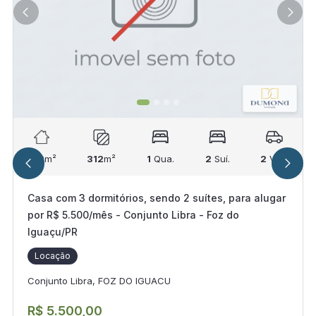
312
m²
312
m²
1
Qua.
2
Suí.
2
Vag.
Casa com 3 dormitórios, sendo 2 suítes, para alugar
por R$ 5.500/mês - Conjunto Libra - Foz do
Iguaçu/PR
Locação
Conjunto Libra, FOZ DO IGUACU
R$ 5.500,00