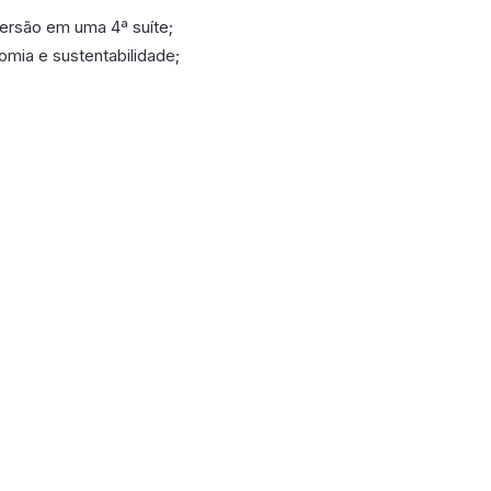
ersão em uma 4ª suíte;
omia e sustentabilidade;
poníveis em breve.