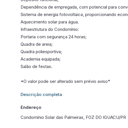
Dependência de empregada, com potencial para conv
Sistema de energia fotovoltaica, proporcionando econ
Aquecimento solar para água.
Infraestrutura do Condomínio:
Portaria com segurança 24 horas;
Quadra de areia;
Quadra poliesportiva;
Academia equipada;
Salão de festas.
*O valor pode ser alterado sem prévio aviso*
Informações adicionais sobre este imóvel estarão dis
Descrição completa
Endereço
Condomínio Solar das Palmeiras, FOZ DO IGUACU/PR