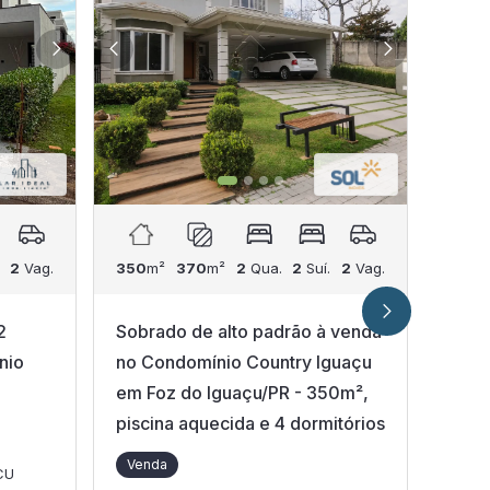
2
Vag.
350
m²
370
m²
2
Qua.
2
Suí.
2
Vag.
197
m
2
Sobrado de alto padrão à venda
Casa
nio
no Condomínio Country Iguaçu
com 
em Foz do Iguaçu/PR - 350m²,
no C
piscina aquecida e 4 dormitórios
Leon
Igua
Venda
CU
Ven