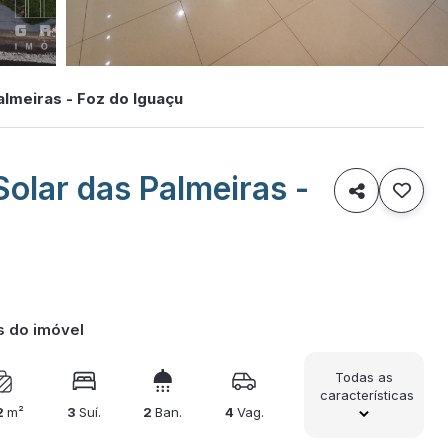
lmeiras - Foz do Iguaçu
olar das Palmeiras -

s do imóvel
Todas as
características
2
m²
3
Suí.
2
Ban.
4
Vag.