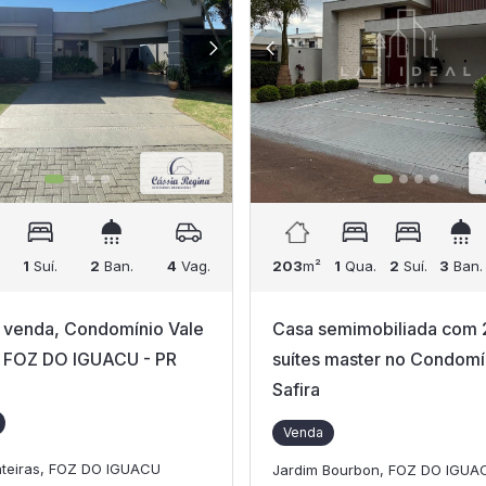
1
Suí.
2
Ban.
4
Vag.
203
m²
1
Qua.
2
Suí.
3
Ban.
 venda, Condomínio Vale
Casa semimobiliada com 
 FOZ DO IGUACU - PR
suítes master no Condomí
Safira
Venda
onteiras, FOZ DO IGUACU
Jardim Bourbon, FOZ DO IGUA