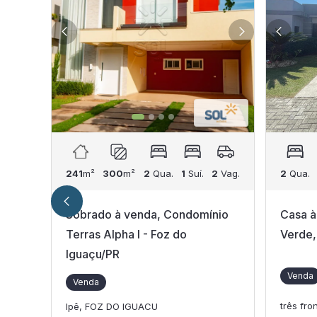
241
m²
300
m²
2
Qua.
1
Suí.
2
Vag.
2
Qua.
Sobrado à venda, Condomínio
Casa à
Terras Alpha I - Foz do
Verde,
Iguaçu/PR
Venda
Venda
três fr
Ipê, FOZ DO IGUACU