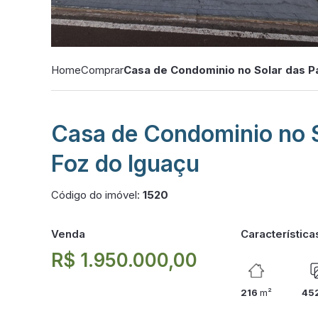
Home
Comprar
Casa de Condominio no Solar das Pa
Casa de Condominio no S
Foz do Iguaçu
Código do imóvel:
1520
Venda
Característica
R$ 1.950.000,00
216
m²
45